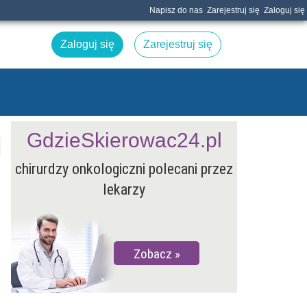
Napisz do nas
Zarejestruj się
Zaloguj się
Zaloguj się
Zarejestruj się
GdzieSkierowac24.pl
chirurdzy onkologiczni polecani przez
lekarzy
Zobacz