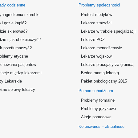
ady codzienne
Problemy społeczności
nagrodzenia i zarobki
Protest medyków
 i gdzie kupić?
Lekarze stażyści
zie skierować?
Lekarze w trakcie specjalizacji
zie i jak ubezpieczyć?
Lekarze POZ
k przetłumaczyć?
Lekarze menedżerowie
oblemy etyczne
Lekarze wojskowi
chowanie pacjentów
Lekarze pracujący za granicą
lacje między lekarzami
Będąc mamą-lekarką
by Lekarskie
Pakiet onkologiczny 2015
żne sprawy lekarzy
Pomoc uchodźcom
Problemy formalne
Problemy językowe
Akcje pomocowe
Koronawirus – aktualności