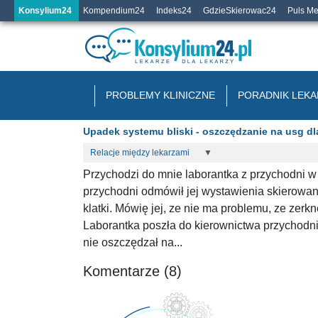
Konsylium24
Kompendium24
Indeks24
GdzieSkierowac24
Puls M
PROBLEMY KLINICZNE
PORADNIK LEKA
Upadek systemu bliski - oszczędzanie na usg d
Relacje między lekarzami
▼
Przychodzi do mnie laborantka z przychodni w k
przychodni odmówił jej wystawienia skierowani
klatki. Mówię jej, ze nie ma problemu, ze zerk
Laborantka poszła do kierownictwa przychodni, 
nie oszczędzał na...
Komentarze (8)