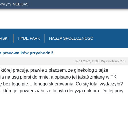
edycyny
MEDIBAS
RSKI
HYDE PARK
NASZA SPOŁECZNOŚĆ
la pracowników przychodni!
02.11.2022, 13:08, Wyświetlono: 270
tórej pracuję, prawie z płaczem, ze ginekolog z tejże
a na usg piersi do mnie, a opisano jej jakaś zmianę w TK
nę bez tego pie… lonego skierowania. Co się tutaj wydarzyło?
które jej powiedziało, ze to była decyzja doktora. Do tej pory