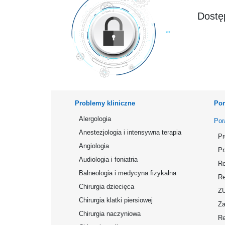
Dostęp
Problemy kliniczne
Por
Alergologia
Por
Anestezjologia i intensywna terapia
Pr
Angiologia
Pr
Audiologia i foniatria
Re
Balneologia i medycyna fizykalna
Re
Chirurgia dziecięca
Z
Chirurgia klatki piersiowej
Za
Chirurgia naczyniowa
Re