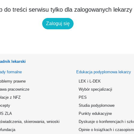
 do treści serwisu tylko dla zalogowanych lekarzy
Zaloguj się
adnik lekarski
ady formalne
Edukacja podyplomowa lekarzy
oblemy prawne
LEK i L-DEK
awa pracownicze
Wybór specjalizacji
lacje z NFZ
PES
cepty
Studia podyplomowe
US ZLA
Punkty edukacyjne
świadczenia, skierowania, wnioski
Dyskusje o konferencjach i szk
fundacja
Opinie o książkach i czasopis