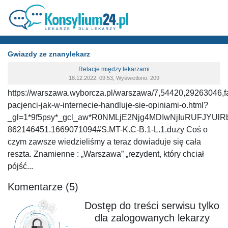
Gwiazdy ze znanylekarz
Relacje między lekarzami
18.12.2022, 09:53, Wyświetlono: 209
https://warszawa.wyborcza.pl/warszawa/7,54420,29263046,f
pacjenci-jak-w-internecie-handluje-sie-opiniami-o.html?
_gl=1*9f5psy*_gcl_aw*R0NMLjE2Njg4MDIwNjIuRUFJY
862146451.1669071094#S.MT-K.C-B.1-L.1.duzy Coś o
czym zawsze wiedzieliśmy a teraz dowiaduje się cała
reszta. Znamienne : „Warszawa” „rezydent, który chciał
pójść...
Komentarze (5)
Dostęp do treści serwisu tylko
dla zalogowanych lekarzy