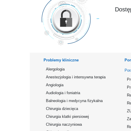
Dostęp
Problemy kliniczne
Por
Alergologia
Por
Anestezjologia i intensywna terapia
Pr
Angiologia
Pr
Audiologia i foniatria
Re
Balneologia i medycyna fizykalna
Re
Chirurgia dziecięca
Z
Chirurgia klatki piersiowej
Za
Chirurgia naczyniowa
Re