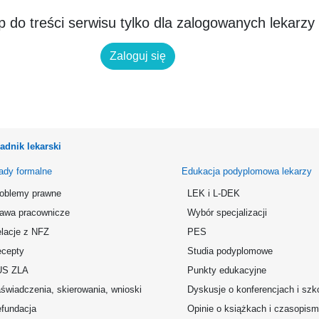
 do treści serwisu tylko dla zalogowanych lekarzy
Zaloguj się
adnik lekarski
ady formalne
Edukacja podyplomowa lekarzy
oblemy prawne
LEK i L-DEK
awa pracownicze
Wybór specjalizacji
lacje z NFZ
PES
cepty
Studia podyplomowe
US ZLA
Punkty edukacyjne
świadczenia, skierowania, wnioski
Dyskusje o konferencjach i szk
fundacja
Opinie o książkach i czasopis