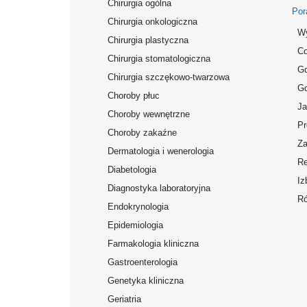
Chirurgia ogólna
Por
Chirurgia onkologiczna
Wy
Chirurgia plastyczna
Co
Chirurgia stomatologiczna
Gd
Chirurgia szczękowo-twarzowa
Gd
Choroby płuc
Ja
Choroby wewnętrzne
Pr
Choroby zakaźne
Za
Dermatologia i wenerologia
Re
Diabetologia
Iz
Diagnostyka laboratoryjna
Ró
Endokrynologia
Epidemiologia
Farmakologia kliniczna
Gastroenterologia
Genetyka kliniczna
Geriatria