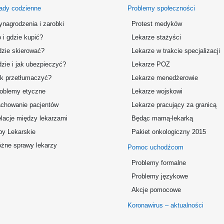
ady codzienne
Problemy społeczności
nagrodzenia i zarobki
Protest medyków
 i gdzie kupić?
Lekarze stażyści
zie skierować?
Lekarze w trakcie specjalizacji
zie i jak ubezpieczyć?
Lekarze POZ
k przetłumaczyć?
Lekarze menedżerowie
oblemy etyczne
Lekarze wojskowi
chowanie pacjentów
Lekarze pracujący za granicą
lacje między lekarzami
Będąc mamą-lekarką
by Lekarskie
Pakiet onkologiczny 2015
żne sprawy lekarzy
Pomoc uchodźcom
Problemy formalne
Problemy językowe
Akcje pomocowe
Koronawirus – aktualności