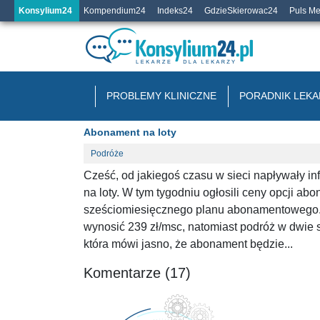
Konsylium24
Kompendium24
Indeks24
GdzieSkierowac24
Puls M
PROBLEMY KLINICZNE
PORADNIK LEKA
Abonament na loty
Podróże
Cześć, od jakiegoś czasu w sieci napływały i
na loty. W tym tygodniu ogłosili ceny opcji ab
sześciomiesięcznego planu abonamentowego. W
wynosić 239 zł/msc, natomiast podróż w dwie st
która mówi jasno, że abonament będzie...
Komentarze (17)