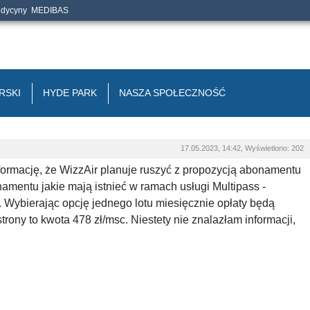
edycyny
MEDIBAS
RSKI
HYDE PARK
NASZA SPOŁECZNOŚĆ
17.05.2023, 14:42, Wyświetlono: 202
nformację, że WizzAir planuje ruszyć z propozycją abonamentu
onamentu jakie mają istnieć w ramach usługi Multipass -
ybierając opcję jednego lotu miesięcznie opłaty będą
rony to kwota 478 zł/msc. Niestety nie znalazłam informacji,