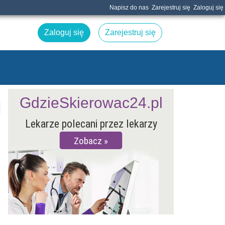
Napisz do nas
Zarejestruj się
Zaloguj się
Zaloguj się
Zarejestruj się
GdzieSkierowac24.pl
Lekarze polecani przez lekarzy
Zobacz