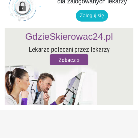
dla zalogowanych lekarzy
Zaloguj się
GdzieSkierowac24.pl
Lekarze polecani przez lekarzy
Zobacz