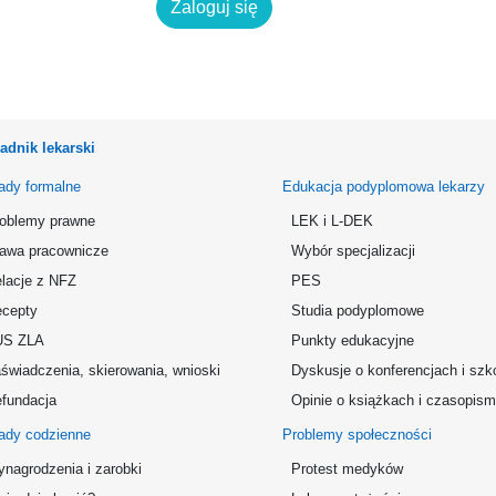
Zaloguj się
adnik lekarski
ady formalne
Edukacja podyplomowa lekarzy
oblemy prawne
LEK i L-DEK
awa pracownicze
Wybór specjalizacji
lacje z NFZ
PES
cepty
Studia podyplomowe
US ZLA
Punkty edukacyjne
świadczenia, skierowania, wnioski
Dyskusje o konferencjach i szk
fundacja
Opinie o książkach i czasopis
ady codzienne
Problemy społeczności
nagrodzenia i zarobki
Protest medyków