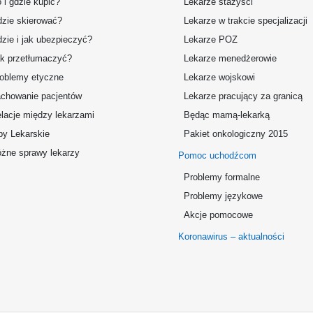
 i gdzie kupić?
Lekarze stażyści
zie skierować?
Lekarze w trakcie specjalizacji
zie i jak ubezpieczyć?
Lekarze POZ
k przetłumaczyć?
Lekarze menedżerowie
oblemy etyczne
Lekarze wojskowi
chowanie pacjentów
Lekarze pracujący za granicą
lacje między lekarzami
Będąc mamą-lekarką
by Lekarskie
Pakiet onkologiczny 2015
żne sprawy lekarzy
Pomoc uchodźcom
Problemy formalne
Problemy językowe
Akcje pomocowe
Koronawirus – aktualności