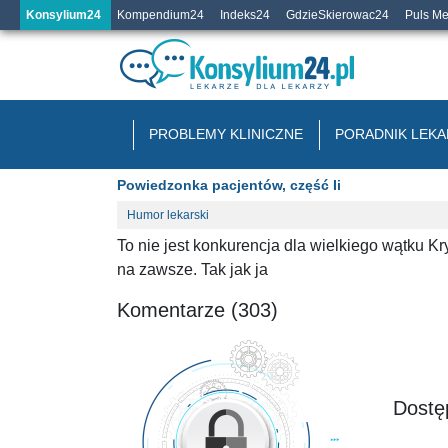
Konsylium24
Kompendium24
Indeks24
GdzieSkierowac24
Puls M
PROBLEMY KLINICZNE
PORADNIK LEKA
Powiedzonka pacjentów, część Ii
Humor lekarski
To nie jest konkurencja dla wielkiego wątku Kry
na zawsze. Tak jak ja
Komentarze (303)
Dostęp