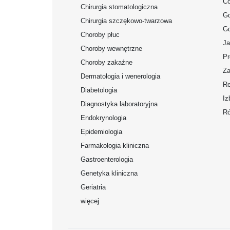
Co
Chirurgia stomatologiczna
Gd
Chirurgia szczękowo-twarzowa
Gd
Choroby płuc
Ja
Choroby wewnętrzne
Pr
Choroby zakaźne
Za
Dermatologia i wenerologia
Re
Diabetologia
Iz
Diagnostyka laboratoryjna
Ró
Endokrynologia
Epidemiologia
Farmakologia kliniczna
Gastroenterologia
Genetyka kliniczna
Geriatria
więcej