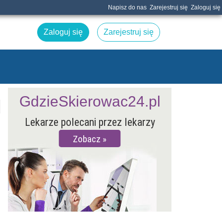
Napisz do nas
Zarejestruj się
Zaloguj się
Zaloguj się
Zarejestruj się
GdzieSkierowac24.pl
Lekarze polecani przez lekarzy
Zobacz