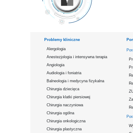
Problemy kliniczne
Por
Alergologia
Por
Anestezjologia i intensywna terapia
Pr
Angiologia
Pr
Audiologia i foniatria
Re
Balneologia i medycyna fizykalna
Re
Chirurgia dziecięca
Z
Chirurgia klatki piersiowej
Za
Chirurgia naczyniowa
Re
Chirurgia ogólna
Por
Chirurgia onkologiczna
Wy
Chirurgia plastyczna