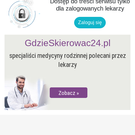
Dostęp do treści serwisu tylko
dla zalogowanych lekarzy
Zaloguj się
GdzieSkierowac24.pl
specjaliści medycyny rodzinnej polecani przez
lekarzy
Zobacz