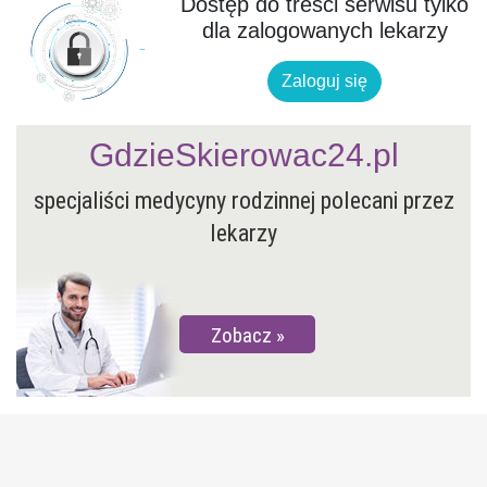
Dostęp do treści serwisu tylko
dla zalogowanych lekarzy
Zaloguj się
GdzieSkierowac24.pl
specjaliści medycyny rodzinnej polecani przez
lekarzy
Zobacz