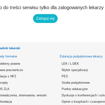
 do treści serwisu tylko dla zalogowanych lekarzy
Zaloguj się
adnik lekarski
ady formalne
Edukacja podyplomowa lekarzy
oblemy prawne
LEK i L-DEK
awa pracownicze
Wybór specjalizacji
lacje z NFZ
PES
cepty
Studia podyplomowe
US ZLA
Punkty edukacyjne
świadczenia, skierowania, wnioski
Dyskusje o konferencjach i szk
fundacja
Opinie o książkach i czasopis