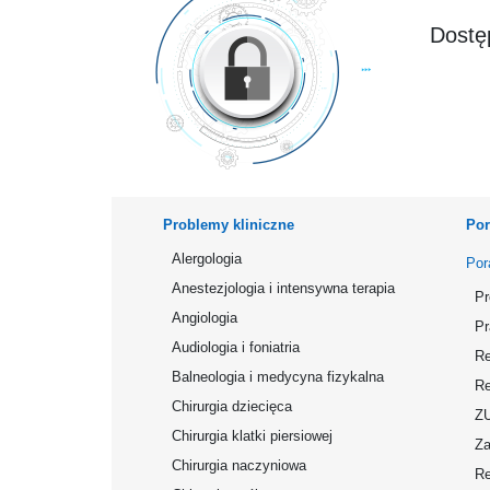
Dostęp
Problemy kliniczne
Por
Alergologia
Por
Anestezjologia i intensywna terapia
Pr
Angiologia
Pr
Audiologia i foniatria
Re
Balneologia i medycyna fizykalna
Re
Chirurgia dziecięca
Z
Chirurgia klatki piersiowej
Za
Chirurgia naczyniowa
Re