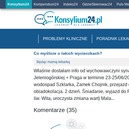
Konsylium24
Kompendium24
Indeks24
GdzieSkierowac24
Puls M
PROBLEMY KLINICZNE
PORADNIK LEKA
Co myślicie o takich wycieczkach?
Będąc mamą-lekarką
Właśnie dostałam info od wychowawczyni syna 
Jeleniogórskiej + Praga w terminie 23-25/06/2
wodospad Szklarka, Zamek Chojnik, przejazd 
obiadokolacja. 2 dzień. Śniadanie, wyjazd do
św. Wita, uroczysta zmiana wart) Mala...
Komentarze (35)