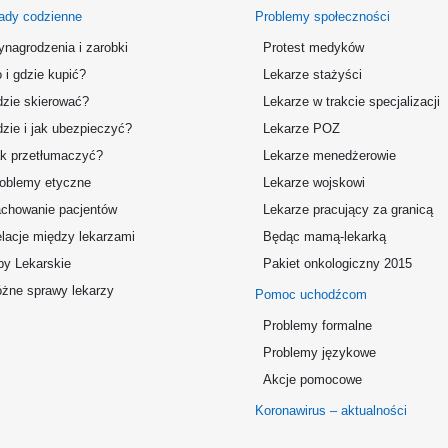
ady codzienne
Problemy społeczności
nagrodzenia i zarobki
Protest medyków
 i gdzie kupić?
Lekarze stażyści
zie skierować?
Lekarze w trakcie specjalizacji
zie i jak ubezpieczyć?
Lekarze POZ
k przetłumaczyć?
Lekarze menedżerowie
oblemy etyczne
Lekarze wojskowi
chowanie pacjentów
Lekarze pracujący za granicą
lacje między lekarzami
Będąc mamą-lekarką
by Lekarskie
Pakiet onkologiczny 2015
żne sprawy lekarzy
Pomoc uchodźcom
Problemy formalne
Problemy językowe
Akcje pomocowe
Koronawirus – aktualności