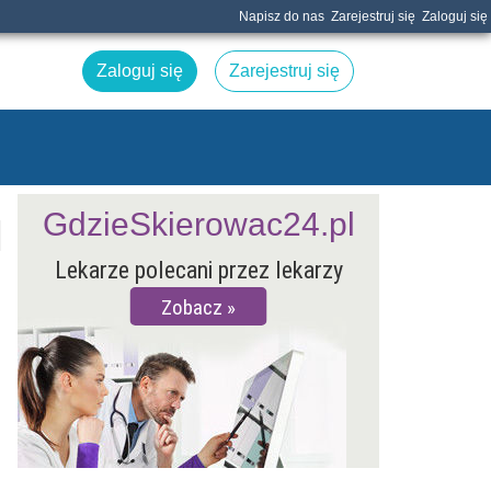
Napisz do nas
Zarejestruj się
Zaloguj się
Zaloguj się
Zarejestruj się
GdzieSkierowac24.pl
Lekarze polecani przez lekarzy
Zobacz