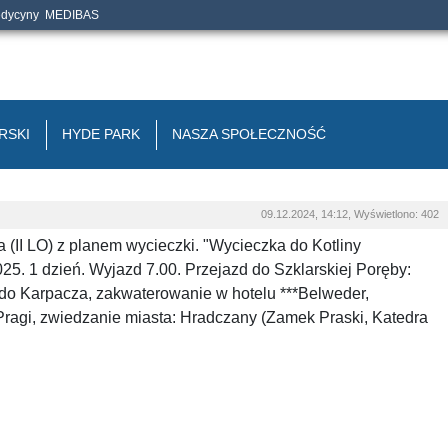
edycyny
MEDIBAS
RSKI
HYDE PARK
NASZA SPOŁECZNOŚĆ
09.12.2024, 14:12, Wyświetlono: 402
(II LO) z planem wycieczki. "Wycieczka do Kotliny
025. 1 dzień. Wyjazd 7.00. Przejazd do Szklarskiej Poręby:
do Karpacza, zakwaterowanie w hotelu ***Belweder,
 Pragi, zwiedzanie miasta: Hradczany (Zamek Praski, Katedra