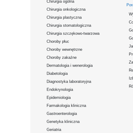
Chirurgia ogólna
Por
Chirurgia onkologiczna
Wy
Chirurgia plastyczna
Co
Chirurgia stomatologiczna
Gd
Chirurgia szczękowo-twarzowa
Gd
Choroby płuc
Ja
Choroby wewnętrzne
Pr
Choroby zakaźne
Za
Dermatologia i wenerologia
Re
Diabetologia
Iz
Diagnostyka laboratoryjna
Ró
Endokrynologia
Epidemiologia
Farmakologia kliniczna
Gastroenterologia
Genetyka kliniczna
Geriatria