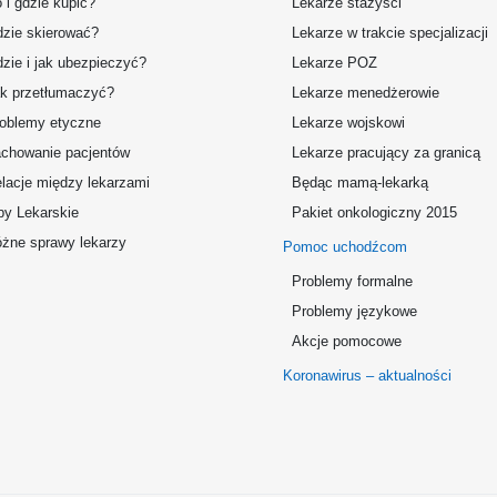
 i gdzie kupić?
Lekarze stażyści
zie skierować?
Lekarze w trakcie specjalizacji
zie i jak ubezpieczyć?
Lekarze POZ
k przetłumaczyć?
Lekarze menedżerowie
oblemy etyczne
Lekarze wojskowi
chowanie pacjentów
Lekarze pracujący za granicą
lacje między lekarzami
Będąc mamą-lekarką
by Lekarskie
Pakiet onkologiczny 2015
żne sprawy lekarzy
Pomoc uchodźcom
Problemy formalne
Problemy językowe
Akcje pomocowe
Koronawirus – aktualności