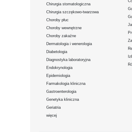
Co
Chirurgia stomatologiczna
Gd
Chirurgia szczękowo-twarzowa
Gd
Choroby płuc
Ja
Choroby wewnętrzne
Pr
Choroby zakaźne
Za
Dermatologia i wenerologia
Re
Diabetologia
Iz
Diagnostyka laboratoryjna
Ró
Endokrynologia
Epidemiologia
Farmakologia kliniczna
Gastroenterologia
Genetyka kliniczna
Geriatria
więcej