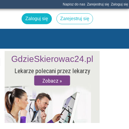
Napisz do nas
Zarejestruj się
Zaloguj się
Zaloguj się
Zarejestruj się
GdzieSkierowac24.pl
Lekarze polecani przez lekarzy
Zobacz