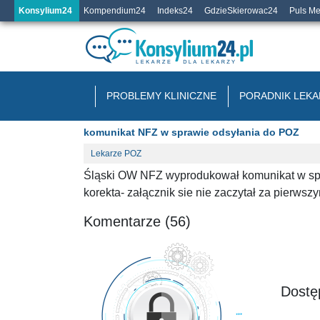
Konsylium24
Kompendium24
Indeks24
GdzieSkierowac24
Puls M
PROBLEMY KLINICZNE
PORADNIK LEKA
komunikat NFZ w sprawie odsyłania do POZ
Lekarze POZ
Śląski OW NFZ wyprodukował komunikat w spr
korekta- załącznik sie nie zaczytał za pierws
Komentarze (56)
Dostęp