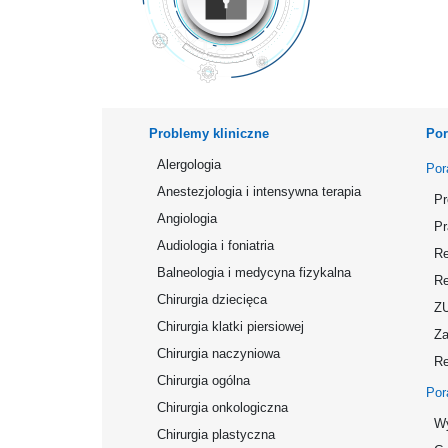
Problemy kliniczne
Por
Alergologia
Por
Anestezjologia i intensywna terapia
Pr
Angiologia
Pr
Audiologia i foniatria
Re
Balneologia i medycyna fizykalna
Re
Chirurgia dziecięca
Z
Chirurgia klatki piersiowej
Za
Chirurgia naczyniowa
Re
Chirurgia ogólna
Por
Chirurgia onkologiczna
Wy
Chirurgia plastyczna