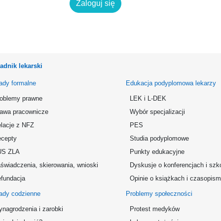
Zaloguj się
adnik lekarski
ady formalne
Edukacja podyplomowa lekarzy
oblemy prawne
LEK i L-DEK
awa pracownicze
Wybór specjalizacji
lacje z NFZ
PES
cepty
Studia podyplomowe
US ZLA
Punkty edukacyjne
świadczenia, skierowania, wnioski
Dyskusje o konferencjach i szk
fundacja
Opinie o książkach i czasopis
ady codzienne
Problemy społeczności
nagrodzenia i zarobki
Protest medyków