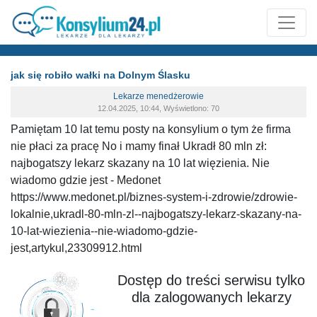
jak się robiło wałki na Dolnym Ślasku
Lekarze menedżerowie
12.04.2025, 10:44, Wyświetlono: 70
Pamiętam 10 lat temu posty na konsylium o tym że firma
nie płaci za pracę No i mamy finał Ukradł 80 mln zł:
najbogatszy lekarz skazany na 10 lat więzienia. Nie
wiadomo gdzie jest - Medonet
https://www.medonet.pl/biznes-system-i-zdrowie/zdrowie-
lokalnie,ukradl-80-mln-zl--najbogatszy-lekarz-skazany-na-
10-lat-wiezienia--nie-wiadomo-gdzie-
jest,artykul,23309912.html
Dostęp do treści serwisu tylko
dla zalogowanych lekarzy