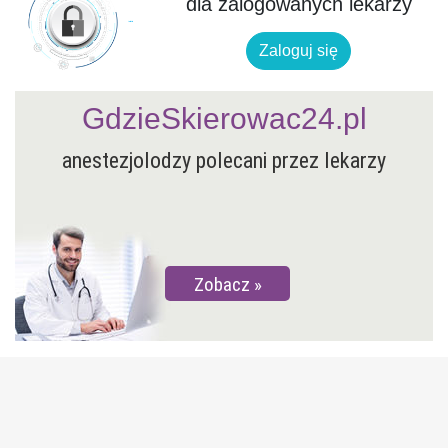
dla zalogowanych lekarzy
Zaloguj się
GdzieSkierowac24.pl
anestezjolodzy polecani przez lekarzy
Zobacz