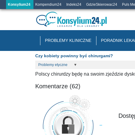
Konsylium24
Kompendium24
Indeks24
GdzieSkierowac24
Puls M
PROBLEMY KLINICZNE
PORADNIK LEKA
Czy kobiety powinny być chirurgami?
Problemy etyczne
▼
Polscy chirurdzy będę na swoim zjeździe dysk
Komentarze (62)
Dostęp