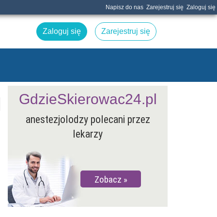
Napisz do nas
Zarejestruj się
Zaloguj się
Zaloguj się
Zarejestruj się
GdzieSkierowac24.pl
anestezjolodzy polecani przez
lekarzy
Zobacz