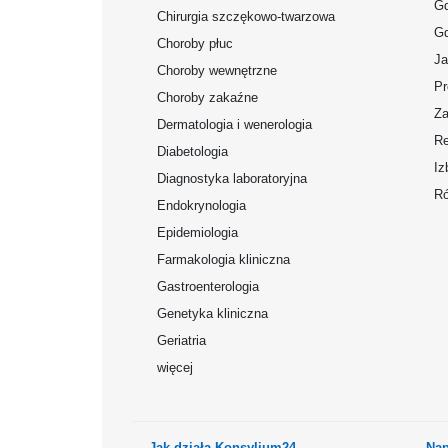
Gd
Chirurgia szczękowo-twarzowa
Gd
Choroby płuc
Ja
Choroby wewnętrzne
Pr
Choroby zakaźne
Za
Dermatologia i wenerologia
Re
Diabetologia
Iz
Diagnostyka laboratoryjna
Ró
Endokrynologia
Epidemiologia
Farmakologia kliniczna
Gastroenterologia
Genetyka kliniczna
Geriatria
więcej
Jak działa Konsylium24
Nap