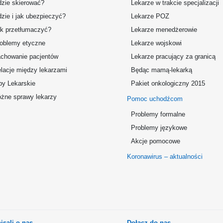
zie skierować?
Lekarze w trakcie specjalizacji
zie i jak ubezpieczyć?
Lekarze POZ
k przetłumaczyć?
Lekarze menedżerowie
oblemy etyczne
Lekarze wojskowi
chowanie pacjentów
Lekarze pracujący za granicą
lacje między lekarzami
Będąc mamą-lekarką
by Lekarskie
Pakiet onkologiczny 2015
żne sprawy lekarzy
Pomoc uchodźcom
Problemy formalne
Problemy językowe
Akcje pomocowe
Koronawirus – aktualności
isali o nas
Dołącz do nas