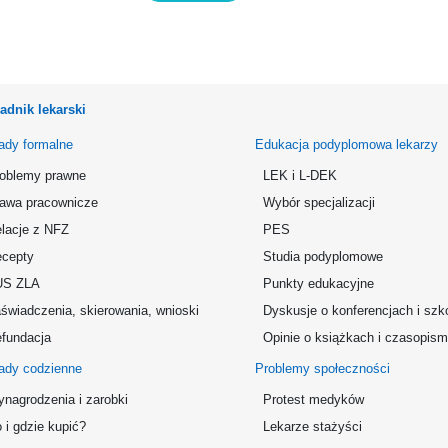
adnik lekarski
ady formalne
Edukacja podyplomowa lekarzy
oblemy prawne
LEK i L-DEK
awa pracownicze
Wybór specjalizacji
lacje z NFZ
PES
cepty
Studia podyplomowe
US ZLA
Punkty edukacyjne
świadczenia, skierowania, wnioski
Dyskusje o konferencjach i szk
fundacja
Opinie o książkach i czasopis
ady codzienne
Problemy społeczności
nagrodzenia i zarobki
Protest medyków
 i gdzie kupić?
Lekarze stażyści