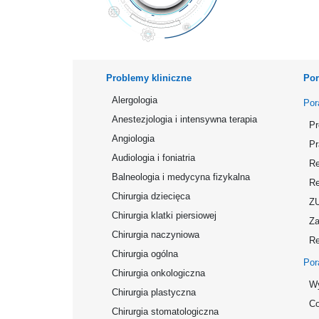
Problemy kliniczne
Por
Alergologia
Por
Anestezjologia i intensywna terapia
Pr
Angiologia
Pr
Audiologia i foniatria
Re
Balneologia i medycyna fizykalna
Re
Chirurgia dziecięca
Z
Chirurgia klatki piersiowej
Za
Chirurgia naczyniowa
Re
Chirurgia ogólna
Por
Chirurgia onkologiczna
Wy
Chirurgia plastyczna
Co
Chirurgia stomatologiczna