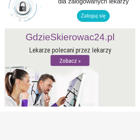
dla zalogowanych lekarzy
Zaloguj się
GdzieSkierowac24.pl
Lekarze polecani przez lekarzy
Zobacz