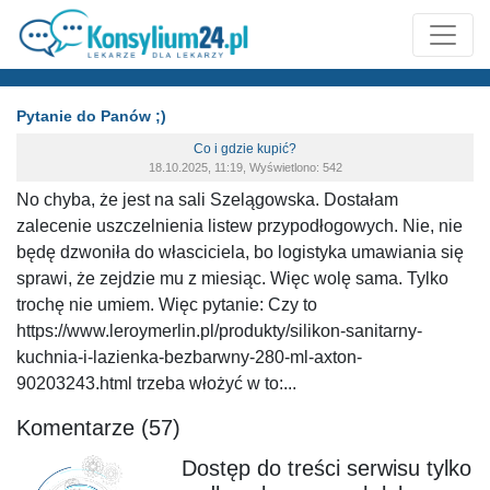
Pytanie do Panów ;)
Co i gdzie kupić?
18.10.2025, 11:19, Wyświetlono: 542
No chyba, że jest na sali Szelągowska. Dostałam
zalecenie uszczelnienia listew przypodłogowych. Nie, nie
będę dzwoniła do własciciela, bo logistyka umawiania się
sprawi, że zejdzie mu z miesiąc. Więc wolę sama. Tylko
trochę nie umiem. Więc pytanie: Czy to
https://www.leroymerlin.pl/produkty/silikon-sanitarny-
kuchnia-i-lazienka-bezbarwny-280-ml-axton-
90203243.html trzeba włożyć w to:...
Komentarze (57)
Dostęp do treści serwisu tylko