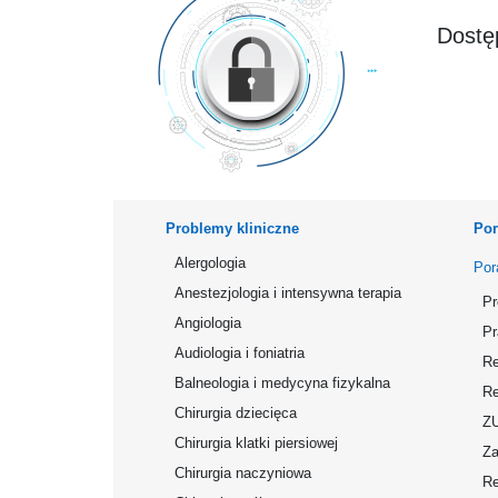
Dostęp
Problemy kliniczne
Por
Alergologia
Por
Anestezjologia i intensywna terapia
Pr
Angiologia
Pr
Audiologia i foniatria
Re
Balneologia i medycyna fizykalna
Re
Chirurgia dziecięca
Z
Chirurgia klatki piersiowej
Za
Chirurgia naczyniowa
Re