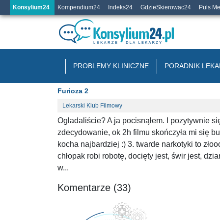
Konsylium24
Kompendium24
Indeks24
GdzieSkierowac24
Puls M
PROBLEMY KLINICZNE
PORADNIK LEKA
Furioza 2
Lekarski Klub Filmowy
Ogladaliście? A ja pocisnąłem. I pozytywnie si
zdecydowanie, ok 2h filmu skończyła mi się but
kocha najbardziej :) 3. twarde narkotyki to zł
chłopak robi robotę, docięty jest, świr jest, dz
w...
Komentarze (33)