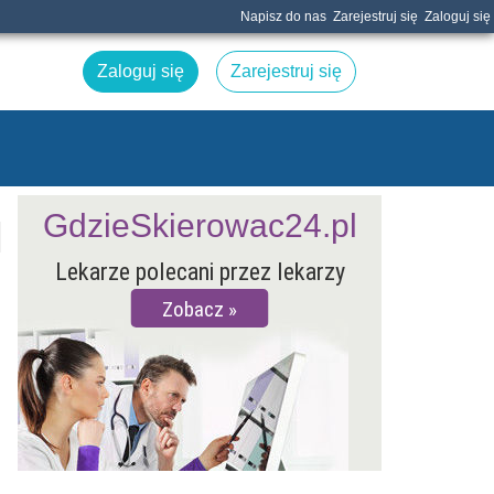
Napisz do nas
Zarejestruj się
Zaloguj się
Zaloguj się
Zarejestruj się
GdzieSkierowac24.pl
Lekarze polecani przez lekarzy
Zobacz