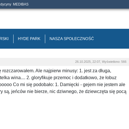
edycyny
MEDIBAS
RSKI
HYDE PARK
NASZA SPOŁECZNOŚĆ
26.10.2025, 22:07, Wyświetlono: 566
ę rozczarowałem. Ale najpierw minusy: 1. jest za długa,
elka wina.... 2. gloryfikuje przemoc i dodatkowo, że łobuz
ooooooo Co mi się podobało: 1. Damięcki - gejem nie jestem ale
iary są, jeńców nie bierze, nic dziwnego, że dziewczęta się pocą