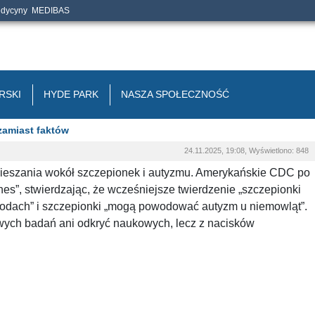
edycyny
MEDIBAS
RSKI
HYDE PARK
NASZA SPOŁECZNOŚĆ
zamiast faktów
24.11.2025, 19:08, Wyświetlono: 848
amieszania wokół szczepionek i autyzmu. Amerykańskie CDC po
nes”, stwierdzając, że wcześniejsze twierdzenie „szczepionki
owodach” i szczepionki „mogą powodować autyzm u niemowląt”.
ych badań ani odkryć naukowych, lecz z nacisków