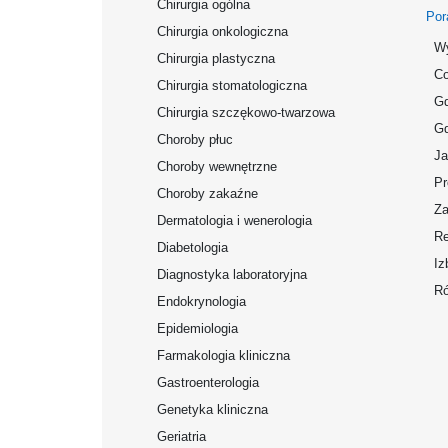
Chirurgia ogólna
Por
Chirurgia onkologiczna
Wy
Chirurgia plastyczna
Co
Chirurgia stomatologiczna
Gd
Chirurgia szczękowo-twarzowa
Gd
Choroby płuc
Ja
Choroby wewnętrzne
Pr
Choroby zakaźne
Za
Dermatologia i wenerologia
Re
Diabetologia
Iz
Diagnostyka laboratoryjna
Ró
Endokrynologia
Epidemiologia
Farmakologia kliniczna
Gastroenterologia
Genetyka kliniczna
Geriatria