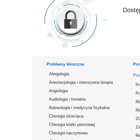
Dostęp
Problemy kliniczne
Por
Alergologia
Por
Anestezjologia i intensywna terapia
Pr
Angiologia
Pr
Audiologia i foniatria
Re
Balneologia i medycyna fizykalna
Re
Chirurgia dziecięca
Z
Chirurgia klatki piersiowej
Za
Chirurgia naczyniowa
Re