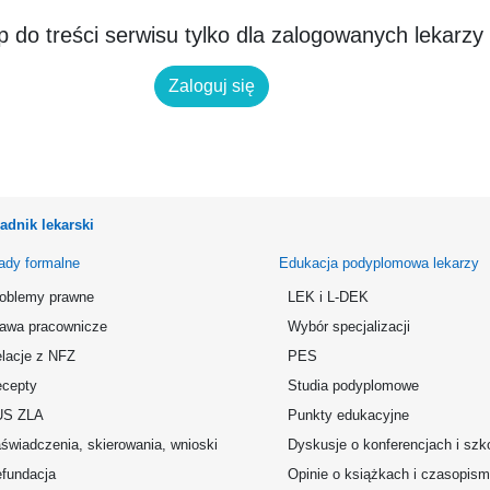
 do treści serwisu tylko dla zalogowanych lekarzy
Zaloguj się
adnik lekarski
ady formalne
Edukacja podyplomowa lekarzy
oblemy prawne
LEK i L-DEK
awa pracownicze
Wybór specjalizacji
lacje z NFZ
PES
cepty
Studia podyplomowe
US ZLA
Punkty edukacyjne
świadczenia, skierowania, wnioski
Dyskusje o konferencjach i szk
fundacja
Opinie o książkach i czasopis