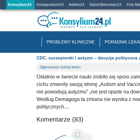
Konsylium24
Kompendium24
Indeks24
GdzieSkierowac24
Puls M
PROBLEMY KLINICZNE
PORADNIK LEKA
CDC, szczepionki i autyzm – decyzja polityczna 
Ogłoszenia różnej treści
Ostatnio w świecie nauki zrobiło się sporo z
cichu zmieniły swoją stronę „Autism and Vacci
nie powodują autyzmu” „nie jest oparte na d
Według Demagoga ta zmiana nie wynika z now
politycznych....
Komentarze (83)