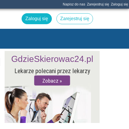
Napisz do nas
Zarejestruj się
Zaloguj się
Zaloguj się
Zarejestruj się
GdzieSkierowac24.pl
Lekarze polecani przez lekarzy
Zobacz