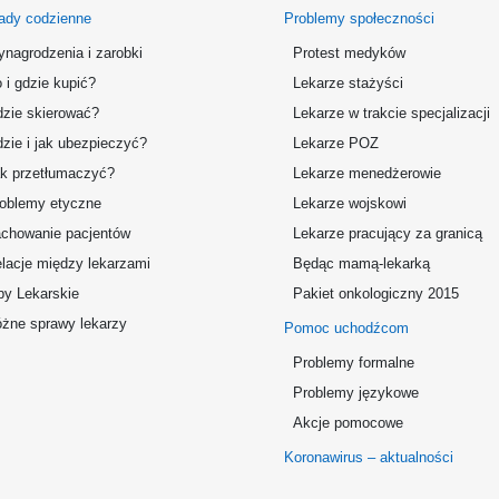
ady codzienne
Problemy społeczności
nagrodzenia i zarobki
Protest medyków
 i gdzie kupić?
Lekarze stażyści
zie skierować?
Lekarze w trakcie specjalizacji
zie i jak ubezpieczyć?
Lekarze POZ
k przetłumaczyć?
Lekarze menedżerowie
oblemy etyczne
Lekarze wojskowi
chowanie pacjentów
Lekarze pracujący za granicą
lacje między lekarzami
Będąc mamą-lekarką
by Lekarskie
Pakiet onkologiczny 2015
żne sprawy lekarzy
Pomoc uchodźcom
Problemy formalne
Problemy językowe
Akcje pomocowe
Koronawirus – aktualności