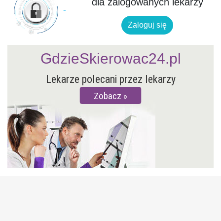
dla zalogowanych lekarzy
Zaloguj się
GdzieSkierowac24.pl
Lekarze polecani przez lekarzy
Zobacz