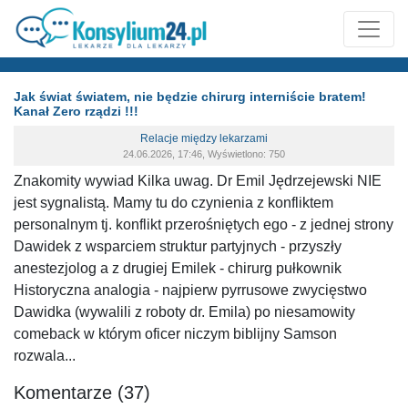
Jak świat światem, nie będzie chirurg interniście bratem!
Kanał Zero rządzi !!!
Relacje między lekarzami
24.06.2026, 17:46, Wyświetlono: 750
Znakomity wywiad Kilka uwag. Dr Emil Jędrzejewski NIE
jest sygnalistą. Mamy tu do czynienia z konfliktem
personalnym tj. konflikt przerośniętych ego - z jednej strony
Dawidek z wsparciem struktur partyjnych - przyszły
anestezjolog a z drugiej Emilek - chirurg pułkownik
Historyczna analogia - najpierw pyrrusowe zwycięstwo
Dawidka (wywalili z roboty dr. Emila) po niesamowity
comeback w którym oficer niczym biblijny Samson
rozwala...
Komentarze (37)