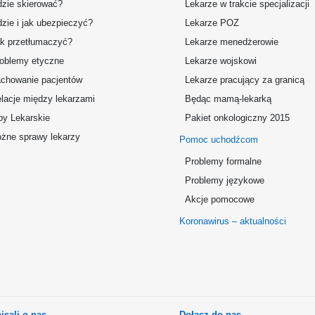
zie skierować?
Lekarze w trakcie specjalizacji
zie i jak ubezpieczyć?
Lekarze POZ
k przetłumaczyć?
Lekarze menedżerowie
oblemy etyczne
Lekarze wojskowi
chowanie pacjentów
Lekarze pracujący za granicą
lacje między lekarzami
Będąc mamą-lekarką
by Lekarskie
Pakiet onkologiczny 2015
żne sprawy lekarzy
Pomoc uchodźcom
Problemy formalne
Problemy językowe
Akcje pomocowe
Koronawirus – aktualności
isali o nas
Dołącz do nas