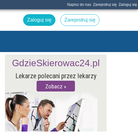
Napisz do nas
Zarejestruj się
Zaloguj się
Zaloguj się
Zarejestruj się
GdzieSkierowac24.pl
Lekarze polecani przez lekarzy
Zobacz