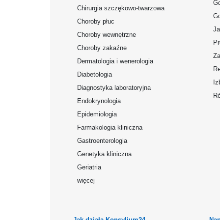
Gd
Chirurgia szczękowo-twarzowa
Gd
Choroby płuc
Ja
Choroby wewnętrzne
Pr
Choroby zakaźne
Za
Dermatologia i wenerologia
Re
Diabetologia
Iz
Diagnostyka laboratoryjna
Ró
Endokrynologia
Epidemiologia
Farmakologia kliniczna
Gastroenterologia
Genetyka kliniczna
Geriatria
więcej
Jak działa Konsylium24
Nap