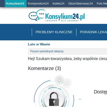
Konsylium24
Kompendium24
Indeks24
GdzieSkierowac24
Puls M
PROBLEMY KLINICZNE
PORADNIK LEKA
Lato w Wawie
Forum samotnych lekarzy
Hej! Szukam towarzystwa, żeby wspólnie cies
Komentarze (3)
Dostęp