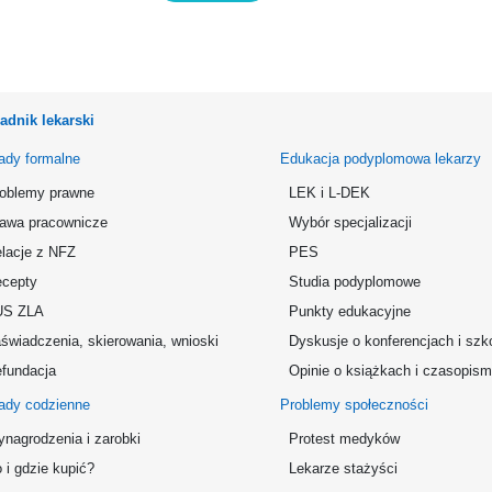
adnik lekarski
ady formalne
Edukacja podyplomowa lekarzy
oblemy prawne
LEK i L-DEK
awa pracownicze
Wybór specjalizacji
lacje z NFZ
PES
cepty
Studia podyplomowe
US ZLA
Punkty edukacyjne
świadczenia, skierowania, wnioski
Dyskusje o konferencjach i szk
fundacja
Opinie o książkach i czasopis
ady codzienne
Problemy społeczności
nagrodzenia i zarobki
Protest medyków
 i gdzie kupić?
Lekarze stażyści