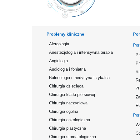
Problemy kliniczne
Por
Alergologia
Por
Anestezjologia i intensywna terapia
Pr
Angiologia
Pr
Audiologia i foniatria
Re
Balneologia i medycyna fizykalna
Re
Chirurgia dziecięca
Z
Chirurgia klatki piersiowej
Za
Chirurgia naczyniowa
Re
Chirurgia ogólna
Por
Chirurgia onkologiczna
Wy
Chirurgia plastyczna
Co
Chirurgia stomatologiczna