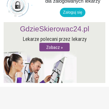
dla zalogowanych lekarzy
Zaloguj się
GdzieSkierowac24.pl
Lekarze polecani przez lekarzy
Zobacz