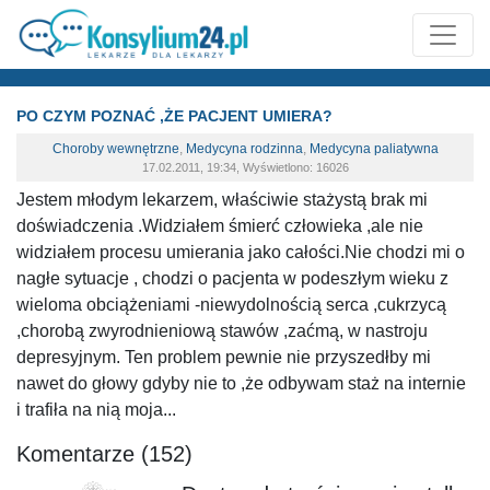
PO CZYM POZNAĆ ,ŻE PACJENT UMIERA?
Choroby wewnętrzne
,
Medycyna rodzinna
,
Medycyna paliatywna
17.02.2011, 19:34, Wyświetlono: 16026
Jestem młodym lekarzem, właściwie stażystą brak mi
doświadczenia .Widziałem śmierć człowieka ,ale nie
widziałem procesu umierania jako całości.Nie chodzi mi o
nagłe sytuacje , chodzi o pacjenta w podeszłym wieku z
wieloma obciążeniami -niewydolnością serca ,cukrzycą
,chorobą zwyrodnieniową stawów ,zaćmą, w nastroju
depresyjnym. Ten problem pewnie nie przyszedłby mi
nawet do głowy gdyby nie to ,że odbywam staż na internie
i trafiła na nią moja...
Komentarze (152)