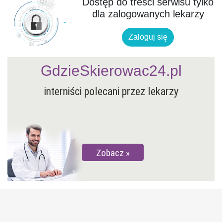
Dostęp do treści serwisu tylko
dla zalogowanych lekarzy
Zaloguj się
GdzieSkierowac24.pl
interniści polecani przez lekarzy
Zobacz