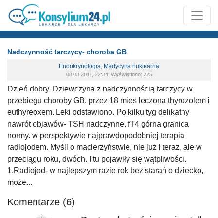
Nadczynność tarczycy- choroba GB
Endokrynologia
,
Medycyna nuklearna
08.03.2011, 22:34, Wyświetlono: 225
Dzień dobry, Dziewczyna z nadczynnością tarczycy w
przebiegu choroby GB, przez 18 mies leczona thyrozolem i
euthyreoxem. Leki odstawiono. Po kilku tyg delikatny
nawrót objawów- TSH nadczynne, fT4 górna granica
normy. w perspektywie najprawdopodobniej terapia
radiojodem. Myśli o macierzyństwie, nie już i teraz, ale w
przeciągu roku, dwóch. I tu pojawiły się wątpliwości.
1.Radiojod- w najlepszym razie rok bez starań o dziecko,
może...
Komentarze (6)