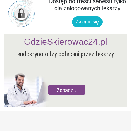
Dostęp do treści serwisu tylko
dla zalogowanych lekarzy
Zaloguj się
GdzieSkierowac24.pl
endokrynolodzy polecani przez lekarzy
Zobacz