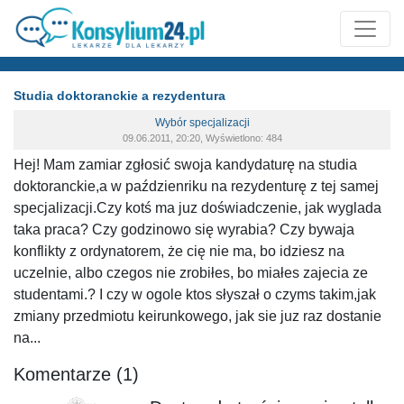
Studia doktoranckie a rezydentura
Wybór specjalizacji
09.06.2011, 20:20, Wyświetlono: 484
Hej! Mam zamiar zgłosić swoja kandydaturę na studia
doktoranckie,a w paździenriku na rezydenturę z tej samej
specjalizacji.Czy kotś ma juz doświadczenie, jak wyglada
taka praca? Czy godzinowo się wyrabia? Czy bywaja
konflikty z ordynatorem, że cię nie ma, bo idziesz na
uczelnie, albo czegos nie zrobiłes, bo miałes zajecia ze
studentami.? I czy w ogole ktos słyszał o czyms takim,jak
zmiany przedmiotu keirunkowego, jak sie juz raz dostanie
na...
Komentarze (1)