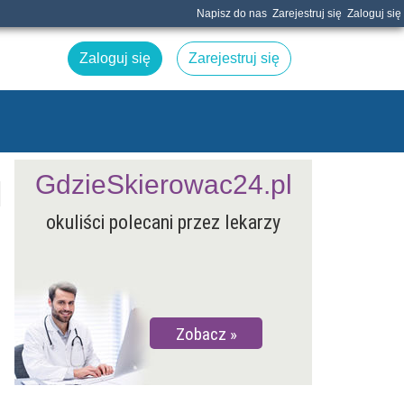
Napisz do nas
Zarejestruj się
Zaloguj się
Zaloguj się
Zarejestruj się
GdzieSkierowac24.pl
okuliści polecani przez lekarzy
Zobacz