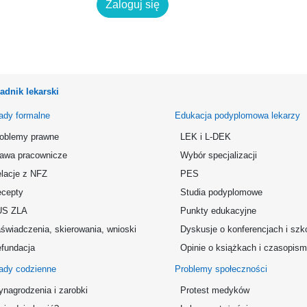
Zaloguj się
adnik lekarski
ady formalne
Edukacja podyplomowa lekarzy
oblemy prawne
LEK i L-DEK
awa pracownicze
Wybór specjalizacji
lacje z NFZ
PES
cepty
Studia podyplomowe
US ZLA
Punkty edukacyjne
świadczenia, skierowania, wnioski
Dyskusje o konferencjach i szk
fundacja
Opinie o książkach i czasopis
ady codzienne
Problemy społeczności
nagrodzenia i zarobki
Protest medyków