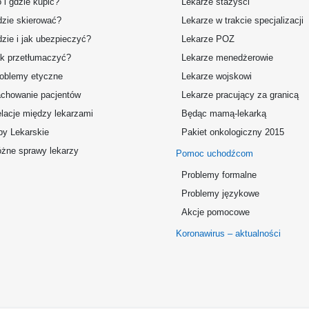
 i gdzie kupić?
Lekarze stażyści
zie skierować?
Lekarze w trakcie specjalizacji
zie i jak ubezpieczyć?
Lekarze POZ
k przetłumaczyć?
Lekarze menedżerowie
oblemy etyczne
Lekarze wojskowi
chowanie pacjentów
Lekarze pracujący za granicą
lacje między lekarzami
Będąc mamą-lekarką
by Lekarskie
Pakiet onkologiczny 2015
żne sprawy lekarzy
Pomoc uchodźcom
Problemy formalne
Problemy językowe
Akcje pomocowe
Koronawirus – aktualności