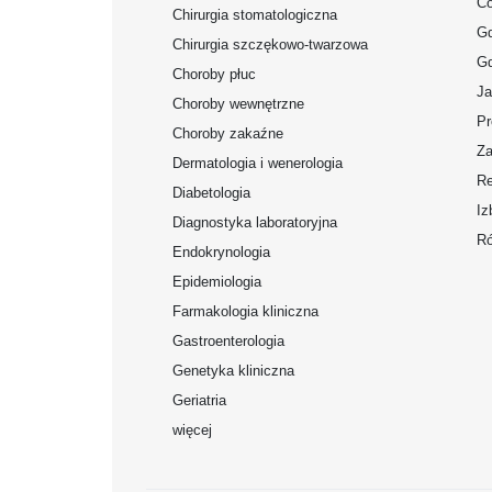
Co
Chirurgia stomatologiczna
Gd
Chirurgia szczękowo-twarzowa
Gd
Choroby płuc
Ja
Choroby wewnętrzne
Pr
Choroby zakaźne
Za
Dermatologia i wenerologia
Re
Diabetologia
Iz
Diagnostyka laboratoryjna
Ró
Endokrynologia
Epidemiologia
Farmakologia kliniczna
Gastroenterologia
Genetyka kliniczna
Geriatria
więcej