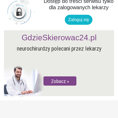
Dostęp do treści serwisu tylko
dla zalogowanych lekarzy
Zaloguj się
GdzieSkierowac24.pl
neurochirurdzy polecani przez lekarzy
Zobacz