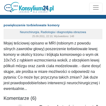
powiększenie torbielowate komory
Neurochirurgia
,
Radiologia i diagnostyka obrazowa
25.09.2011, 22:10, Wyświetlono: 148
Mojej teściowej opisano w MRI (robionym z powodu
silnych zawrotów głowy) poszerzenie torbielowate lewej
komory w okolicy trzonu i trójkąta komorowego o wym ok
10x7x5 z rąbkiem wzmocnienia wokół, z obrzękiem lewej
półkuli mózgu oraz zanik ciała modzelowate. - dane dosyć
skąpe, ale prośba w miare możliwości o odpowiedż na
pytania: Co może byc przyczyna takich zmian? Jak duże
jest prawdopodobieństwo interwencji neurochirurgicznej i
ewentualnie...
Komentarze (6)