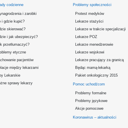
ady codzienne
Problemy społeczności
nagrodzenia i zarobki
Protest medyków
 i gdzie kupić?
Lekarze stażyści
zie skierować?
Lekarze w trakcie specjalizacji
zie i jak ubezpieczyć?
Lekarze POZ
k przetłumaczyć?
Lekarze menedżerowie
oblemy etyczne
Lekarze wojskowi
chowanie pacjentów
Lekarze pracujący za granicą
lacje między lekarzami
Będąc mamą-lekarką
by Lekarskie
Pakiet onkologiczny 2015
żne sprawy lekarzy
Pomoc uchodźcom
Problemy formalne
Problemy językowe
Akcje pomocowe
Koronawirus – aktualności