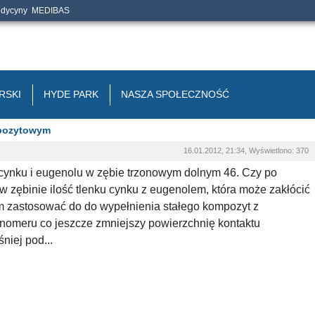
edycyny
MEDIBAS
RSKI
HYDE PARK
NASZA SPOŁECZNOŚĆ
mpozytowym
16.01.2012, 21:34, Wyświetlono: 370
cynku i eugenolu w zębie trzonowym dolnym 46. Czy po
 zębinie ilość tlenku cynku z eugenolem, która może zakłócić
 zastosować do do wypełnienia stałego kompozyt z
nomeru co jeszcze zmniejszy powierzchnię kontaktu
iej pod...