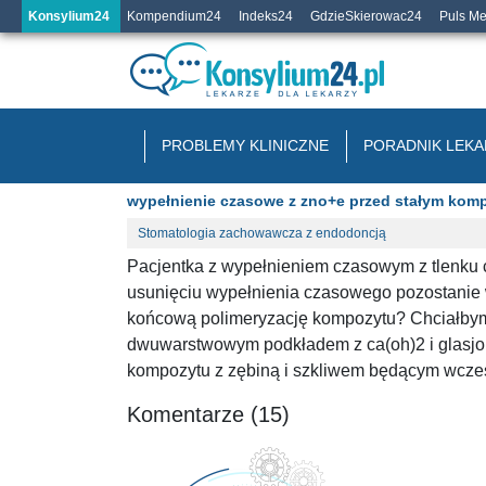
Konsylium24
Kompendium24
Indeks24
GdzieSkierowac24
Puls M
PROBLEMY KLINICZNE
PORADNIK LEKA
wypełnienie czasowe z zno+e przed stałym ko
Stomatologia zachowawcza z endodoncją
Pacjentka z wypełnieniem czasowym z tlenku 
usunięciu wypełnienia czasowego pozostanie w
końcową polimeryzację kompozytu? Chciałbym
dwuwarstwowym podkładem z ca(oh)2 i glasjo
kompozytu z zębiną i szkliwem będącym wcześn
Komentarze (15)