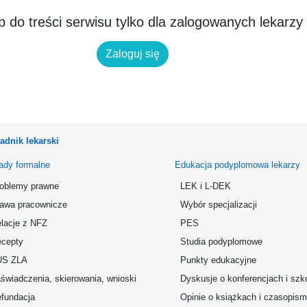
 do treści serwisu tylko dla zalogowanych lekarzy
Zaloguj się
adnik lekarski
ady formalne
Edukacja podyplomowa lekarzy
oblemy prawne
LEK i L-DEK
awa pracownicze
Wybór specjalizacji
lacje z NFZ
PES
cepty
Studia podyplomowe
US ZLA
Punkty edukacyjne
świadczenia, skierowania, wnioski
Dyskusje o konferencjach i szk
fundacja
Opinie o książkach i czasopis