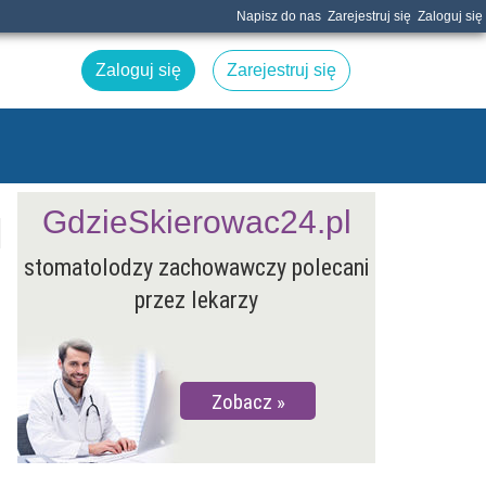
Napisz do nas
Zarejestruj się
Zaloguj się
Zaloguj się
Zarejestruj się
GdzieSkierowac24.pl
stomatolodzy zachowawczy polecani
przez lekarzy
Zobacz