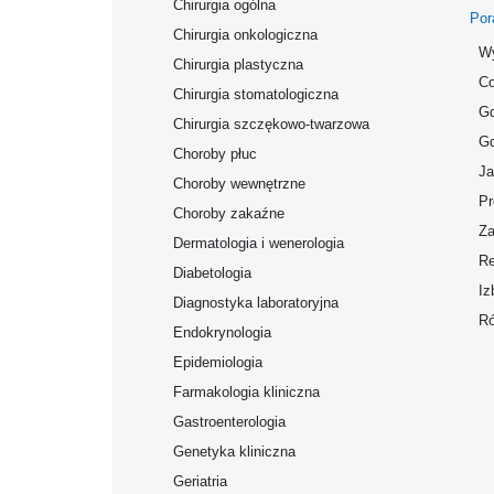
Chirurgia ogólna
Por
Chirurgia onkologiczna
Wy
Chirurgia plastyczna
Co
Chirurgia stomatologiczna
Gd
Chirurgia szczękowo-twarzowa
Gd
Choroby płuc
Ja
Choroby wewnętrzne
Pr
Choroby zakaźne
Za
Dermatologia i wenerologia
Re
Diabetologia
Iz
Diagnostyka laboratoryjna
Ró
Endokrynologia
Epidemiologia
Farmakologia kliniczna
Gastroenterologia
Genetyka kliniczna
Geriatria