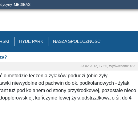
edycyny
MEDIBAS
RSKI
HYDE PARK
NASZA SPOŁECZNOŚĆ
sza?
23.02.2012, 17:56, Wyświetlono: 453
o metodzie leczenia żylaków podudzi (obie żyły
tawki niewydolne od pachwin do ok. podkolanowych - żylaki
rant tuż pod kolanem od strony przyśrodkowej, pozostałe nieco
opplerowskiej; kończynie lewej żyła odstrzałkowa o śr. do 4