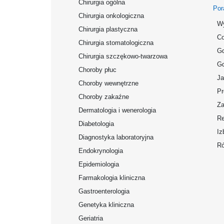
Chirurgia ogólna
Por
Chirurgia onkologiczna
Wy
Chirurgia plastyczna
Co
Chirurgia stomatologiczna
Gd
Chirurgia szczękowo-twarzowa
Gd
Choroby płuc
Ja
Choroby wewnętrzne
Pr
Choroby zakaźne
Za
Dermatologia i wenerologia
Re
Diabetologia
Iz
Diagnostyka laboratoryjna
Ró
Endokrynologia
Epidemiologia
Farmakologia kliniczna
Gastroenterologia
Genetyka kliniczna
Geriatria