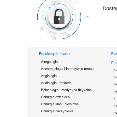
Dostęp
Problemy kliniczne
Por
Alergologia
Por
Anestezjologia i intensywna terapia
Pr
Angiologia
Pr
Audiologia i foniatria
Re
Balneologia i medycyna fizykalna
Re
Chirurgia dziecięca
Z
Chirurgia klatki piersiowej
Za
Chirurgia naczyniowa
Re