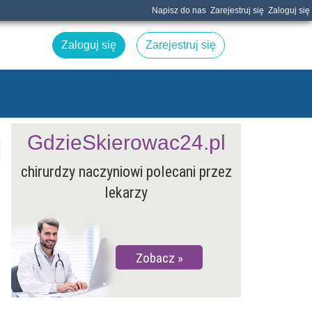
Napisz do nas
Zarejestruj się
Zaloguj się
Zaloguj się
Zarejestruj się
GdzieSkierowac24.pl
chirurdzy naczyniowi polecani przez
lekarzy
Zobacz