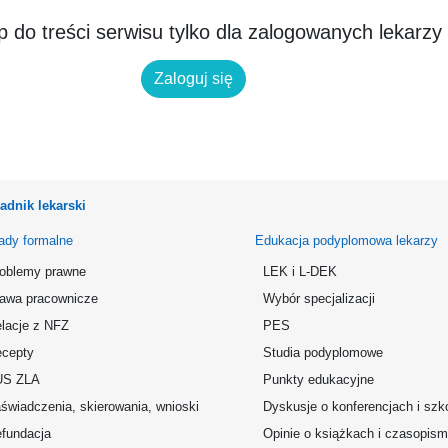
 do treści serwisu tylko dla zalogowanych lekarzy
Zaloguj się
adnik lekarski
ady formalne
Edukacja podyplomowa lekarzy
oblemy prawne
LEK i L-DEK
awa pracownicze
Wybór specjalizacji
lacje z NFZ
PES
cepty
Studia podyplomowe
US ZLA
Punkty edukacyjne
świadczenia, skierowania, wnioski
Dyskusje o konferencjach i szk
fundacja
Opinie o książkach i czasopis