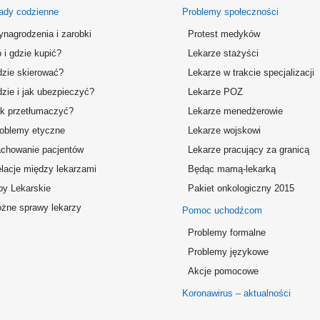
ady codzienne
Problemy społeczności
nagrodzenia i zarobki
Protest medyków
 i gdzie kupić?
Lekarze stażyści
zie skierować?
Lekarze w trakcie specjalizacji
zie i jak ubezpieczyć?
Lekarze POZ
k przetłumaczyć?
Lekarze menedżerowie
oblemy etyczne
Lekarze wojskowi
chowanie pacjentów
Lekarze pracujący za granicą
lacje między lekarzami
Będąc mamą-lekarką
by Lekarskie
Pakiet onkologiczny 2015
żne sprawy lekarzy
Pomoc uchodźcom
Problemy formalne
Problemy językowe
Akcje pomocowe
Koronawirus – aktualności