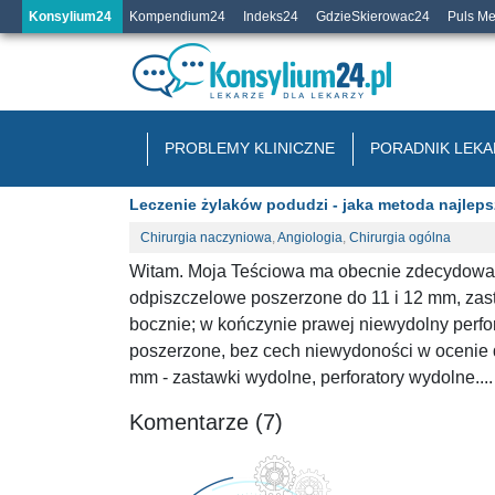
Konsylium24
Kompendium24
Indeks24
GdzieSkierowac24
Puls M
PROBLEMY KLINICZNE
PORADNIK LEKA
Leczenie żylaków podudzi - jaka metoda najlep
Chirurgia naczyniowa
,
Angiologia
,
Chirurgia ogólna
Witam. Moja Teściowa ma obecnie zdecydować 
odpiszczelowe poszerzone do 11 i 12 mm, zas
bocznie; w kończynie prawej niewydolny perfo
poszerzone, bez cech niewydoności w ocenie d
mm - zastawki wydolne, perforatory wydolne....
Komentarze (7)