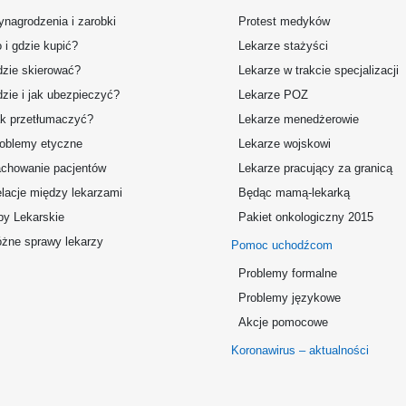
nagrodzenia i zarobki
Protest medyków
 i gdzie kupić?
Lekarze stażyści
zie skierować?
Lekarze w trakcie specjalizacji
zie i jak ubezpieczyć?
Lekarze POZ
k przetłumaczyć?
Lekarze menedżerowie
oblemy etyczne
Lekarze wojskowi
chowanie pacjentów
Lekarze pracujący za granicą
lacje między lekarzami
Będąc mamą-lekarką
by Lekarskie
Pakiet onkologiczny 2015
żne sprawy lekarzy
Pomoc uchodźcom
Problemy formalne
Problemy językowe
Akcje pomocowe
Koronawirus – aktualności