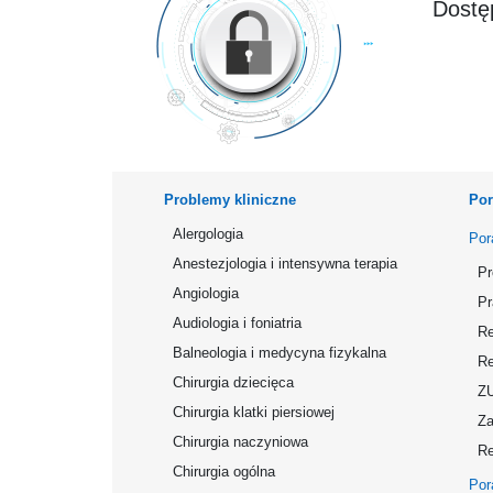
Dostęp
Problemy kliniczne
Por
Alergologia
Por
Anestezjologia i intensywna terapia
Pr
Angiologia
Pr
Audiologia i foniatria
Re
Balneologia i medycyna fizykalna
Re
Chirurgia dziecięca
Z
Chirurgia klatki piersiowej
Za
Chirurgia naczyniowa
Re
Chirurgia ogólna
Por