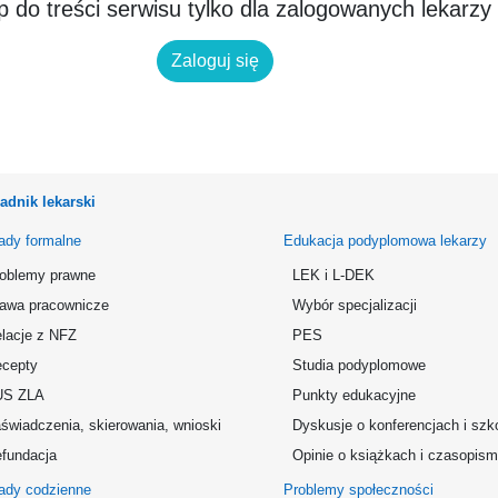
 do treści serwisu tylko dla zalogowanych lekarzy
Zaloguj się
adnik lekarski
ady formalne
Edukacja podyplomowa lekarzy
oblemy prawne
LEK i L-DEK
awa pracownicze
Wybór specjalizacji
lacje z NFZ
PES
cepty
Studia podyplomowe
US ZLA
Punkty edukacyjne
świadczenia, skierowania, wnioski
Dyskusje o konferencjach i szk
fundacja
Opinie o książkach i czasopis
ady codzienne
Problemy społeczności