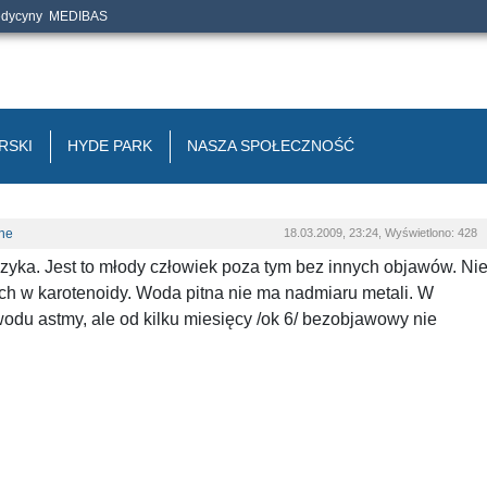
edycyny
MEDIBAS
RSKI
HYDE PARK
NASZA SPOŁECZNOŚĆ
ne
18.03.2009, 23:24, Wyświetlono: 428
yka. Jest to młody człowiek poza tym bez innych objawów. Ni
ch w karotenoidy. Woda pitna nie ma nadmiaru metali. W
du astmy, ale od kilku miesięcy /ok 6/ bezobjawowy nie