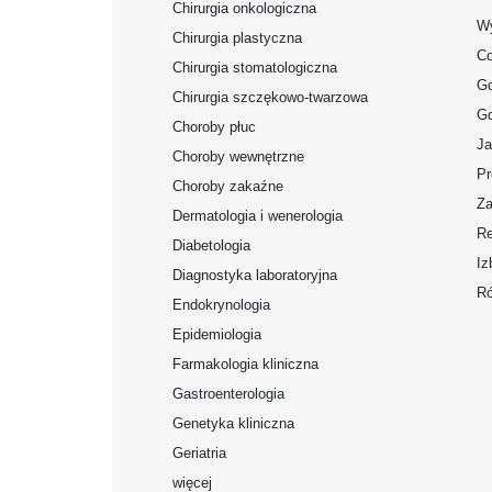
Chirurgia onkologiczna
Wy
Chirurgia plastyczna
Co
Chirurgia stomatologiczna
Gd
Chirurgia szczękowo-twarzowa
Gd
Choroby płuc
Ja
Choroby wewnętrzne
Pr
Choroby zakaźne
Za
Dermatologia i wenerologia
Re
Diabetologia
Iz
Diagnostyka laboratoryjna
Ró
Endokrynologia
Epidemiologia
Farmakologia kliniczna
Gastroenterologia
Genetyka kliniczna
Geriatria
więcej