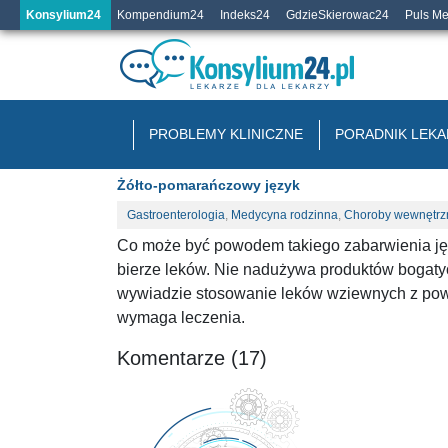
Konsylium24
Kompendium24
Indeks24
GdzieSkierowac24
Puls M
PROBLEMY KLINICZNE
PORADNIK LEKA
Żółto-pomarańczowy język
Gastroenterologia
,
Medycyna rodzinna
,
Choroby wewnętrz
Co może być powodem takiego zabarwienia jęz
bierze leków. Nie nadużywa produktów bogaty
wywiadzie stosowanie leków wziewnych z powo
wymaga leczenia.
Komentarze (17)