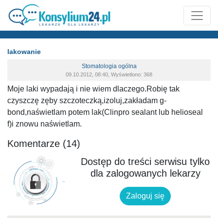
lakowanie
Stomatologia ogólna
09.10.2012, 08:40, Wyświetlono: 368
Moje laki wypadają i nie wiem dlaczego.Robię tak
czyszczę zęby szczoteczką,izoluj,zakładam g-
bond,naświetlam potem lak(Clinpro sealant lub helioseal
f)i znowu naświetlam.
Komentarze (14)
Dostęp do treści serwisu tylko
dla zalogowanych lekarzy
Zaloguj się