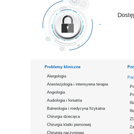
Dostęp
Problemy kliniczne
Por
Alergologia
Por
Anestezjologia i intensywna terapia
Pr
Angiologia
Pr
Audiologia i foniatria
Re
Balneologia i medycyna fizykalna
Re
Chirurgia dziecięca
Z
Chirurgia klatki piersiowej
Za
Chirurgia naczyniowa