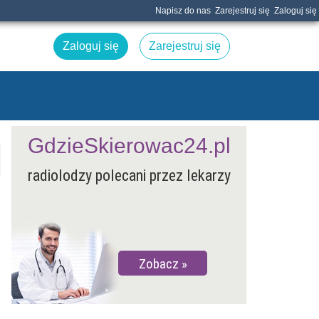
Napisz do nas
Zarejestruj się
Zaloguj się
Zaloguj się
Zarejestruj się
GdzieSkierowac24.pl
radiolodzy polecani przez lekarzy
Zobacz