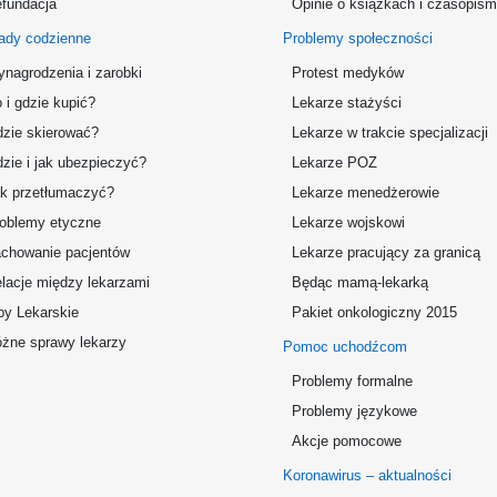
fundacja
Opinie o książkach i czasopis
ady codzienne
Problemy społeczności
nagrodzenia i zarobki
Protest medyków
 i gdzie kupić?
Lekarze stażyści
zie skierować?
Lekarze w trakcie specjalizacji
zie i jak ubezpieczyć?
Lekarze POZ
k przetłumaczyć?
Lekarze menedżerowie
oblemy etyczne
Lekarze wojskowi
chowanie pacjentów
Lekarze pracujący za granicą
lacje między lekarzami
Będąc mamą-lekarką
by Lekarskie
Pakiet onkologiczny 2015
żne sprawy lekarzy
Pomoc uchodźcom
Problemy formalne
Problemy językowe
Akcje pomocowe
Koronawirus – aktualności