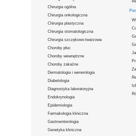
Re
Chirurgia ogólna
Por
Chirurgia onkologiczna
Wy
Chirurgia plastyczna
Co
Chirurgia stomatologiczna
Gd
Chirurgia szczękowo-twarzowa
Gd
Choroby płuc
Ja
Choroby wewnętrzne
Pr
Choroby zakaźne
Za
Dermatologia i wenerologia
Re
Diabetologia
Iz
Diagnostyka laboratoryjna
Ró
Endokrynologia
Epidemiologia
Farmakologia kliniczna
Gastroenterologia
Genetyka kliniczna