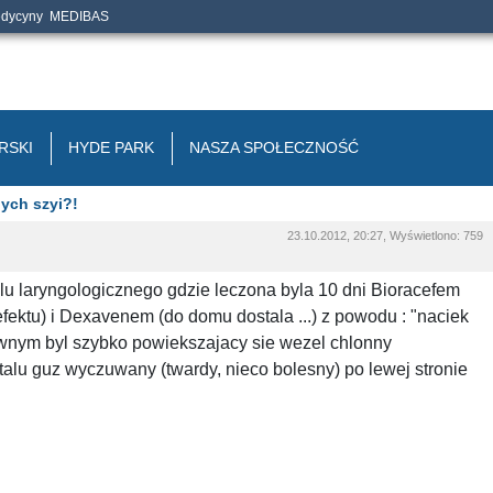
edycyny
MEDIBAS
RSKI
HYDE PARK
NASZA SPOŁECZNOŚĆ
ych szyi?!
23.10.2012, 20:27, Wyświetlono: 759
lu laryngologicznego gdzie leczona byla 10 dni Bioracefem
ektu) i Dexavenem (do domu dostala ...) z powodu : "naciek
ownym byl szybko powiekszajacy sie wezel chlonny
lu guz wyczuwany (twardy, nieco bolesny) po lewej stronie