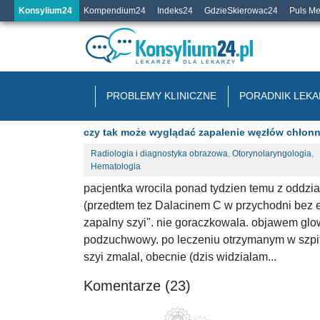
Konsylium24
Kompendium24
Indeks24
GdzieSkierowac24
Puls M
PROBLEMY KLINICZNE
PORADNIK LEKA
czy tak może wyglądać zapalenie węzłów chłonn
Radiologia i diagnostyka obrazowa
,
Otorynolaryngologia
,
Hematologia
pacjentka wrocila ponad tydzien temu z oddzia
(przedtem tez Dalacinem C w przychodni bez ef
zapalny szyi". nie goraczkowala. objawem gl
podzuchwowy. po leczeniu otrzymanym w szpita
szyi zmalal, obecnie (dzis widzialam...
Komentarze (23)