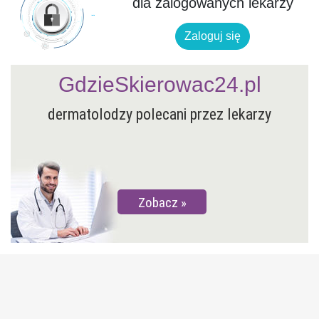
dla zalogowanych lekarzy
Zaloguj się
GdzieSkierowac24.pl
dermatolodzy polecani przez lekarzy
Zobacz