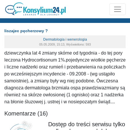
liszajec pęcherzowy ?
Dermatologia i wenerologia
05.05.2009, 15:13, Wyświetlono: 593
dziewczynka lat 4 zmiany skórne od tygodnia - do tej pory
leczona Hydrocortisonum 1%.pojedyncze wiotkie pęcherze
i liczne nadżerki oraz rumień i przebarwienia na policzkach
po wcześniejszym incydencie - 09.2008 - (wg ustąpiło
samoistnie), a zmiany były wg niej podobne. Ówczesna
diagnoza dermatologa brzmiała ospa prawdziwazmiany są
również na skórze owłosionej (1 ognisko) oraz 1 nadżerka
na błonie śluzowej j. ustnej i w nosiepozatym świąd....
Komentarze (16)
Dostęp do treści serwisu tylko