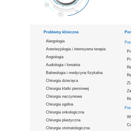
Problemy kliniczne
Por
Alergologia
Por
Anestezjologia i intensywna terapia
Pr
Angiologia
Pr
Audiologia i foniatria
Re
Balneologia i medycyna fizykalna
Re
Chirurgia dziecięca
Z
Chirurgia klatki piersiowej
Za
Chirurgia naczyniowa
Re
Chirurgia ogólna
Por
Chirurgia onkologiczna
Wy
Chirurgia plastyczna
Co
Chirurgia stomatologiczna