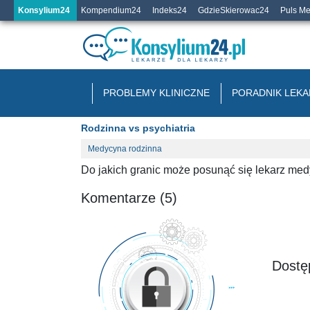
Konsylium24
Kompendium24
Indeks24
GdzieSkierowac24
Puls M
PROBLEMY KLINICZNE
PORADNIK LEKA
Rodzinna vs psychiatria
Medycyna rodzinna
Do jakich granic może posunąć się lekarz med
Komentarze (5)
Dostęp