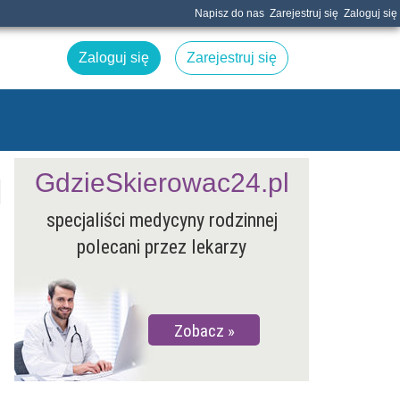
Napisz do nas
Zarejestruj się
Zaloguj się
Zaloguj się
Zarejestruj się
GdzieSkierowac24.pl
specjaliści medycyny rodzinnej
polecani przez lekarzy
Zobacz