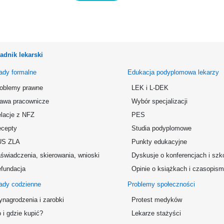
adnik lekarski
ady formalne
Edukacja podyplomowa lekarzy
oblemy prawne
LEK i L-DEK
awa pracownicze
Wybór specjalizacji
lacje z NFZ
PES
cepty
Studia podyplomowe
US ZLA
Punkty edukacyjne
świadczenia, skierowania, wnioski
Dyskusje o konferencjach i szk
fundacja
Opinie o książkach i czasopis
ady codzienne
Problemy społeczności
nagrodzenia i zarobki
Protest medyków
 i gdzie kupić?
Lekarze stażyści