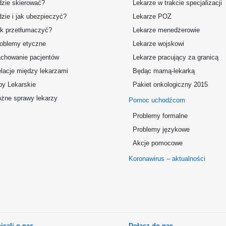
zie skierować?
Lekarze w trakcie specjalizacji
zie i jak ubezpieczyć?
Lekarze POZ
k przetłumaczyć?
Lekarze menedżerowie
oblemy etyczne
Lekarze wojskowi
chowanie pacjentów
Lekarze pracujący za granicą
lacje między lekarzami
Będąc mamą-lekarką
by Lekarskie
Pakiet onkologiczny 2015
żne sprawy lekarzy
Pomoc uchodźcom
Problemy formalne
Problemy językowe
Akcje pomocowe
Koronawirus – aktualności
isali o nas
Dołącz do nas