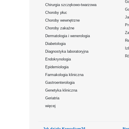
Gd
Chirurgia szczękowo-twarzowa
Gd
Choroby płuc
Ja
Choroby wewnętrzne
Pr
Choroby zakaźne
Za
Dermatologia i wenerologia
Re
Diabetologia
Iz
Diagnostyka laboratoryjna
Ró
Endokrynologia
Epidemiologia
Farmakologia kliniczna
Gastroenterologia
Genetyka kliniczna
Geriatria
więcej
Jak działa Konsylium24
Nap