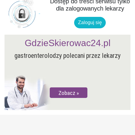
Dostęp do treści serwisu tylko
dla zalogowanych lekarzy
Zaloguj się
GdzieSkierowac24.pl
gastroenterolodzy polecani przez lekarzy
Zobacz