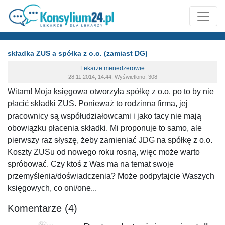
składka ZUS a spółka z o.o. (zamiast DG)
Lekarze menedżerowie
28.11.2014, 14:44, Wyświetlono: 308
Witam! Moja księgowa otworzyła spółkę z o.o. po to by nie
płacić składki ZUS. Ponieważ to rodzinna firma, jej
pracownicy są współudziałowcami i jako tacy nie mają
obowiązku płacenia składki. Mi proponuje to samo, ale
pierwszy raz słyszę, żeby zamieniać JDG na spółkę z o.o.
Koszty ZUSu od nowego roku rosną, więc może warto
spróbować. Czy ktoś z Was ma na temat swoje
przemyślenia/doświadczenia? Może podpytajcie Waszych
księgowych, co oni/one...
Komentarze (4)