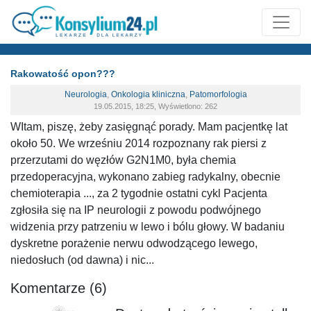
Rakowatość opon???
Neurologia
,
Onkologia kliniczna
,
Patomorfologia
19.05.2015, 18:25, Wyświetlono: 262
WItam, piszę, żeby zasięgnąć porady. Mam pacjentkę lat
około 50. We wrześniu 2014 rozpoznany rak piersi z
przerzutami do węzłów G2N1M0, była chemia
przedoperacyjna, wykonano zabieg radykalny, obecnie
chemioterapia ..., za 2 tygodnie ostatni cykl Pacjenta
zgłosiła się na IP neurologii z powodu podwójnego
widzenia przy patrzeniu w lewo i bólu głowy. W badaniu
dyskretne porażenie nerwu odwodzącego lewego,
niedosłuch (od dawna) i nic...
Komentarze (6)