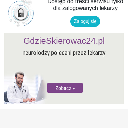
Dostęp do treści serwisu tylko
dla zalogowanych lekarzy
Zaloguj się
GdzieSkierowac24.pl
neurolodzy polecani przez lekarzy
Zobacz