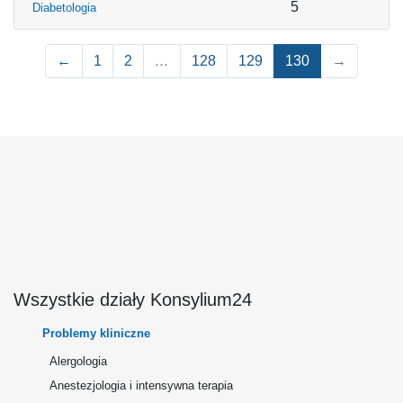
5
Diabetologia
←
1
2
…
128
129
130
→
Wszystkie działy Konsylium24
Problemy kliniczne
Alergologia
Anestezjologia i intensywna terapia