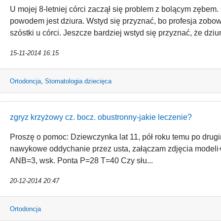
U mojej 8-letniej córci zaczął się problem z bolącym zębem. 
powodem jest dziura. Wstyd się przyznać, bo profesja zobowi
szóstki u córci. Jeszcze bardziej wstyd się przyznać, że dziur
15-11-2014 16:15
Ortodoncja
,
Stomatologia dziecięca
zgryz krzyżowy cz. bocz. obustronny-jakie leczenie?
Proszę o pomoc: Dziewczynka lat 11, pół roku temu po drug
nawykowe oddychanie przez usta, załączam zdjęcia modeli+
ANB=3, wsk. Ponta P=28 T=40 Czy słu...
20-12-2014 20:47
Ortodoncja