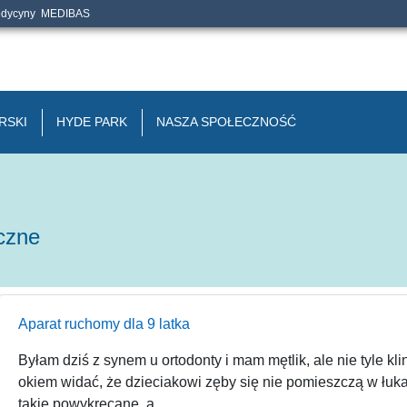
edycyny
MEDIBAS
RSKI
HYDE PARK
NASZA SPOŁECZNOŚĆ
iczne
Aparat ruchomy dla 9 latka
Byłam dziś z synem u ortodonty i mam mętlik, ale nie tyle kl
okiem widać, że dzieciakowi zęby się nie pomieszczą w łuka
takie powykręcane, a...