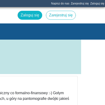
Napisz do nas
Zarejestruj się
Zaloguj się
Zaloguj się
Zarejestruj się
iniczny co formalno-finansowy :-) Gołym
ch, u góry na pantomografie dwójki jakieś