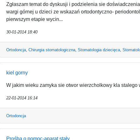
Zgłaszam temat do dyskusji i podzielenia sie doświadczen
wargi górnej u dzieci ze wskazań ortodontyczno- periodontol
pierwszym etapie wycin...
30-01-2014 18:40
Ortodoncja
,
Chirurgia stomatologiczna
,
Stomatologia dziecięca
,
Stomatolo
kiel gorny
W jakim wieku zamyka sie otwor wierzcholkowy kla stalego w
22-01-2014 16:14
Ortodoncja
Prośba o pomoc-aparat stały