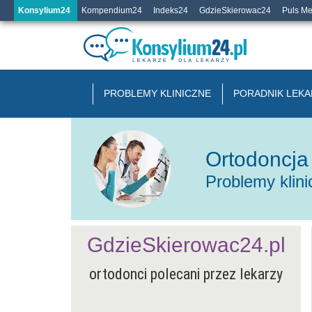
Konsylium24
Kompendium24
Indeks24
GdzieSkierowac24
Puls M
PROBLEMY KLINICZNE
PORADNIK LEKA
Ortodoncja
Problemy klin
GdzieSkierowac24.pl
ortodonci polecani przez lekarzy