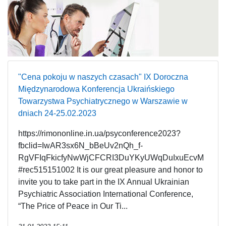
"Cena pokoju w naszych czasach" IX Doroczna
Międzynarodowa Konferencja Ukraińskiego
Towarzystwa Psychiatrycznego w Warszawie w
dniach 24-25.02.2023
https://rimononline.in.ua/psyconference2023?
fbclid=IwAR3sx6N_bBeUv2nQh_f-
RgVFIqFkicfyNwWjCFCRI3DuYKyUWqDuIxuEcvM
#rec515151002 It is our great pleasure and honor to
invite you to take part in the IX Annual Ukrainian
Psychiatric Association International Conference,
“The Price of Peace in Our Ti...