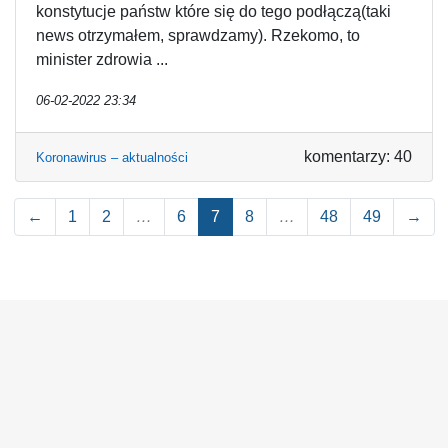
konstytucje państw które się do tego podłączą(taki
news otrzymałem, sprawdzamy). Rzekomo, to
minister zdrowia ...
06-02-2022 23:34
komentarzy: 40
Koronawirus – aktualności
←
1
2
…
6
7
8
…
48
49
→