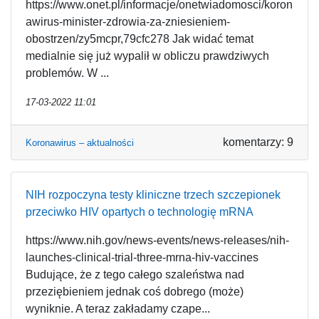
https://www.onet.pl/informacje/onetwiadomosci/koron
awirus-minister-zdrowia-za-zniesieniem-
obostrzen/zy5mcpr,79cfc278 Jak widać temat
medialnie się już wypalił w obliczu prawdziwych
problemów. W ...
17-03-2022 11:01
komentarzy: 9
Koronawirus – aktualności
NIH rozpoczyna testy kliniczne trzech szczepionek
przeciwko HIV opartych o technologię mRNA
https://www.nih.gov/news-events/news-releases/nih-
launches-clinical-trial-three-mrna-hiv-vaccines
Budujące, że z tego całego szaleństwa nad
przeziębieniem jednak coś dobrego (może)
wyniknie. A teraz zakładamy czape...