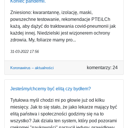
Koniec pandemii.
Zniesiono: kwarantannę, izolację, maski,
powszechne testowanie, rekomendacje PTEiLCh
każą, aby dążyć do traktowania covid-pneumonii jak
każdej innej. Niedzielski jest wizjonerem ochrony
zdrowia. My, foliarze mamy pro...
31-03-2022 17:56
komentarzy: 24
Koronawirus – aktualności
Jesteśmy/chcemy być elitą czy bydłem?
Tytułowa myśl chodzi mi po głowie już od kilku
miesięcy. Jak to się stało, że jako lekarze mający być
elitą państwa i społeczności godzimy się na to
wszystko? Jak działa ten system, który pod pozorami
rzekomej "naukowości" narzucił jedyny, prawidłowy