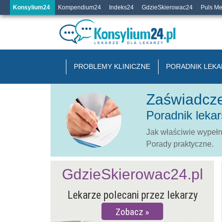
Konsylium24
Kompendium24
Indeks24
GdzieSkierowac24
Puls M
PROBLEMY KLINICZNE
PORADNIK LEKA
Zaświadcze
Poradnik lekar
Jak właściwie wypełn
Porady praktyczne.
GdzieSkierowac24.pl
Lekarze polecani przez lekarzy
Zobacz