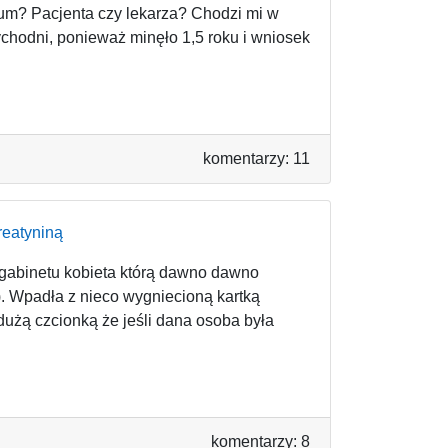
um? Pacjenta czy lekarza? Chodzi mi w
ychodni, ponieważ minęło 1,5 roku i wniosek
komentarzy: 11
reatyniną
 gabinetu kobieta którą dawno dawno
. Wpadła z nieco wygniecioną kartką
dużą czcionką że jeśli dana osoba była
komentarzy: 8