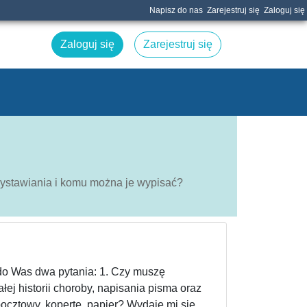
Napisz do nas
Zarejestruj się
Zaloguj się
Zaloguj się
Zarejestruj się
wystawiania i komu można je wypisać?
do Was dwa pytania: 1. Czy muszę
j historii choroby, napisania pisma oraz
ocztowy, kopertę, papier? Wydaje mi się