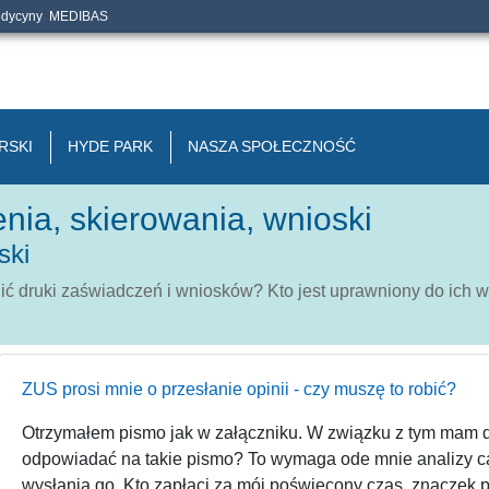
edycyny
MEDIBAS
RSKI
HYDE PARK
NASZA SPOŁECZNOŚĆ
nia, skierowania, wnioski
ski
ić druki zaświadczeń i wniosków? Kto jest uprawniony do ich 
ZUS prosi mnie o przesłanie opinii - czy muszę to robić?
Otrzymałem pismo jak w załączniku. W związku z tym mam 
odpowiadać na takie pismo? To wymaga ode mnie analizy całe
wysłania go. Kto zapłaci za mój poświęcony czas, znaczek p