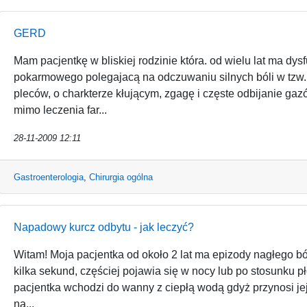
GERD
Mam pacjentkę w bliskiej rodzinie która. od wielu lat ma d
pokarmowego polegajacą na odczuwaniu silnych bóli w tzw.
pleców, o charkterze kłującym, zgagę i częste odbijanie g
mimo leczenia far...
28-11-2009 12:11
Gastroenterologia
,
Chirurgia ogólna
Napadowy kurcz odbytu - jak leczyć?
Witam! Moja pacjentka od około 2 lat ma epizody nagłego bó
kilka sekund, częściej pojawia się w nocy lub po stosunku 
pacjentka wchodzi do wanny z ciepłą wodą gdyż przynosi jej
na...