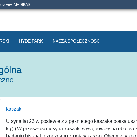
edycyny
MEDIBAS
RSKI
HYDE PARK
NASZA SPOŁECZNOŚĆ
ogólna
iczne
kaszak
U syna lat 23 w posiewie z z pękniętego kaszaka płatka u
kg(-) W przeszłości u syna kaszaki występowały na obu pła
badaniu hist-pat rozpoznano zropiały kaszak.Obecnie tylko