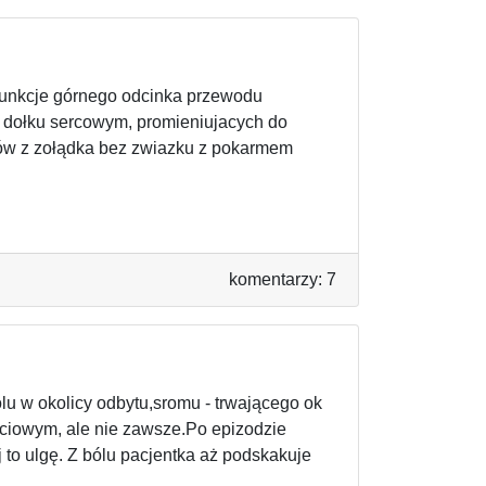
ysfunkcje górnego odcinka przewodu
 dołku sercowym, promieniujacych do
azów z zołądka bez zwiazku z pokarmem
komentarzy: 7
lu w okolicy odbytu,sromu - trwającego ok
płciowym, ale nie zawsze.Po epizodzie
 to ulgę. Z bólu pacjentka aż podskakuje