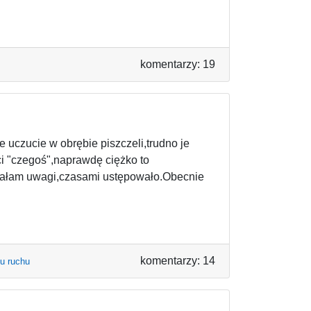
komentarzy: 19
 uczucie w obrębie piszczeli,trudno je
ci "czegoś",naprawdę ciężko to
całam uwagi,czasami ustępowało.Obecnie
komentarzy: 14
du ruchu