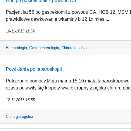
stan po gastrektomii z powodu Ca
Pacjent lat 56 po gastrektomii z powodu CA, HGB 12, MCV 
prawidłowe dawkowanie witaminy b 12 1x miesi...
19-11-2013 11:59
Hematologia
,
Gastroenterologia
,
Chirurgia ogólna
Powikłania po laparoskopii
Potrzebuje pomocy.Moja mama 15.10 miała laparoskopowo u
czasu pojawiły się kłopoty-wyciek ropny z pępka chirurg poda
12-11-2013 15:55
Chirurgia ogólna