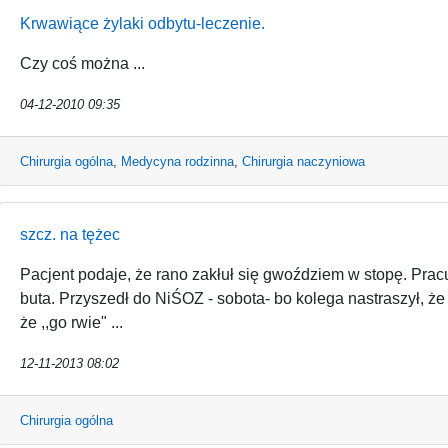
Krwawiące żylaki odbytu-leczenie.
Czy coś można ...
04-12-2010 09:35
Chirurgia ogólna
,
Medycyna rodzinna
,
Chirurgia naczyniowa
szcz. na tężec
Pacjent podaje, że rano zakłuł się gwoździem w stopę. Prac
buta. Przyszedł do NiŚOZ - sobota- bo kolega nastraszył, że 
że ,,go rwie" ...
12-11-2013 08:02
Chirurgia ogólna