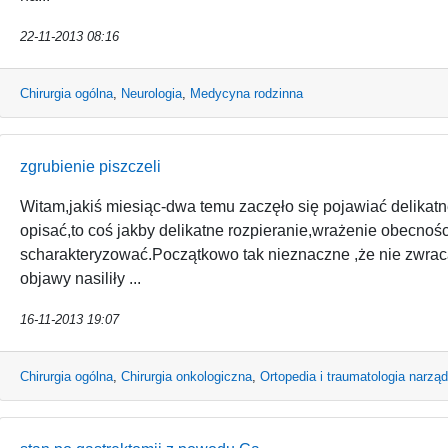
22-11-2013 08:16
Chirurgia ogólna
,
Neurologia
,
Medycyna rodzinna
zgrubienie piszczeli
Witam,jakiś miesiąc-dwa temu zaczęło się pojawiać delikatne
opisać,to coś jakby delikatne rozpieranie,wrażenie obecnoś
scharakteryzować.Początkowo tak nieznaczne ,że nie zwra
objawy nasiliły ...
16-11-2013 19:07
Chirurgia ogólna
,
Chirurgia onkologiczna
,
Ortopedia i traumatologia narzą