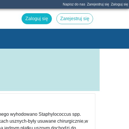
Napisz do nas
Zarejestruj się
Zaloguj się
Zaloguj się
Zarejestruj się
sznego wyhodowano Staphylococcus spp.
tkach usznych-były usuwane chirurgicznie,w
 na jednym płatku usznym dochodzi do