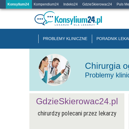
Konsylium24
Kompendium24
Indeks24
GdzieSkierowac24
Puls M
PROBLEMY KLINICZNE
PORADNIK LEKA
Chirurgia 
Problemy klin
GdzieSkierowac24.pl
chirurdzy polecani przez lekarzy