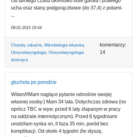
Od tamtego czasu okresowo bóle gardła i prawego
ucha oraz stany podgorączkowe (do 37,4) z potami-
...
08-01-2015 19:54
komentarzy:
Choroby zakaźne
,
Mikrobiologia lekarska
,
14
Otorynolaryngologia
,
Otorynolaryngologia
dziecięca
głuchota po porodzie
Witam!!!Mam naglące pytanie odnośnie swojej
własnej osoby:) Mam 34 lata. Dotychczas zdrowa (no
oprócz TBC w wyw. przed 6 laty złapanym w pracy
na oddziale internistycznym). Przed 6 tygodniami
urodziłam synka sn, II faza 35 min, poród bez
komplikacji. Od około 4 tygodni źle słyszę,