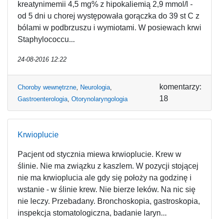
kreatynimemii 4,5 mg% z hipokaliemią 2,9 mmol/l -
od 5 dni u chorej występowała gorączka do 39 st C z
bólami w podbrzuszu i wymiotami. W posiewach krwi
Staphylococcu...
24-08-2016 12:22
komentarzy:
Choroby wewnętrzne
,
Neurologia
,
18
Gastroenterologia
,
Otorynolaryngologia
Krwioplucie
Pacjent od stycznia miewa krwioplucie. Krew w
ślinie. Nie ma związku z kaszlem. W pozycji stojącej
nie ma krwioplucia ale gdy się położy na godzinę i
wstanie - w ślinie krew. Nie bierze leków. Na nic się
nie leczy. Przebadany. Bronchoskopia, gastroskopia,
inspekcja stomatologiczna, badanie laryn...