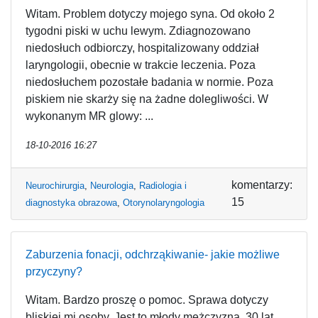
Witam. Problem dotyczy mojego syna. Od około 2
tygodni piski w uchu lewym. Zdiagnozowano
niedosłuch odbiorczy, hospitalizowany oddział
laryngologii, obecnie w trakcie leczenia. Poza
niedosłuchem pozostałe badania w normie. Poza
piskiem nie skarży się na żadne dolegliwości. W
wykonanym MR glowy: ...
18-10-2016 16:27
komentarzy:
Neurochirurgia
,
Neurologia
,
Radiologia i
15
diagnostyka obrazowa
,
Otorynolaryngologia
Zaburzenia fonacji, odchrząkiwanie- jakie możliwe
przyczyny?
Witam. Bardzo proszę o pomoc. Sprawa dotyczy
bliskiej mi osoby. Jest to młody mężczyzna, 30 lat.