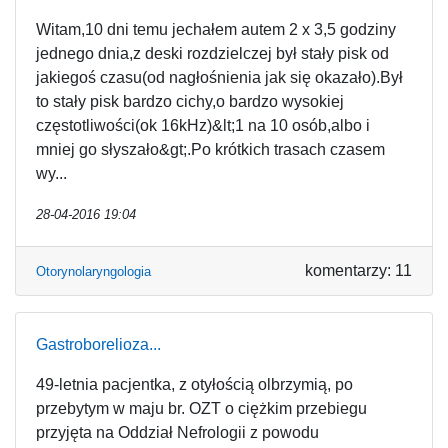
Witam,10 dni temu jechałem autem 2 x 3,5 godziny
jednego dnia,z deski rozdzielczej był stały pisk od
jakiegoś czasu(od nagłośnienia jak się okazało).Był
to stały pisk bardzo cichy,o bardzo wysokiej
częstotliwości(ok 16kHz)&lt;1 na 10 osób,albo i
mniej go słyszało&gt;.Po krótkich trasach czasem
wy...
28-04-2016 19:04
komentarzy: 11
Otorynolaryngologia
Gastroborelioza...
49-letnia pacjentka, z otyłością olbrzymią, po
przebytym w maju br. OZT o ciężkim przebiegu
przyjęta na Oddział Nefrologii z powodu