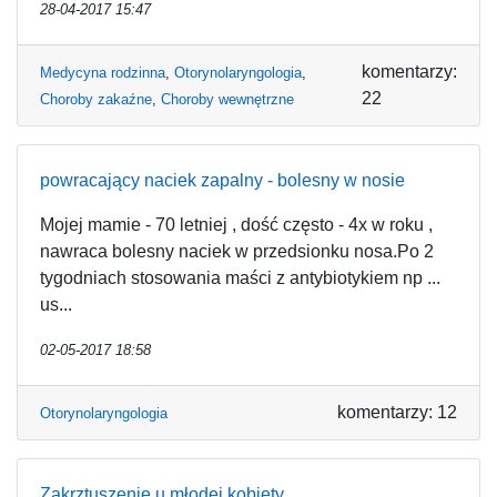
28-04-2017 15:47
komentarzy:
Medycyna rodzinna
,
Otorynolaryngologia
,
22
Choroby zakaźne
,
Choroby wewnętrzne
powracający naciek zapalny - bolesny w nosie
Mojej mamie - 70 letniej , dość często - 4x w roku ,
nawraca bolesny naciek w przedsionku nosa.Po 2
tygodniach stosowania maści z antybiotykiem np ...
us...
02-05-2017 18:58
komentarzy: 12
Otorynolaryngologia
Zakrztuszenie u młodej kobiety