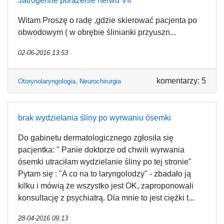
Jatrogenne porażenie nerwu VII
Witam Proszę o radę ,gdzie skierować pacjenta po
obwodowym ( w obrębie ślinianki przyuszn...
02-06-2016 13:53
komentarzy: 5
Otorynolaryngologia
,
Neurochirurgia
brak wydzielania śliny po wyrwaniu ósemki
Do gabinetu dermatologicznego zgłosiła się
pacjentka: " Panie doktorze od chwili wyrwania
ósemki utraciłam wydzielanie śliny po tej stronie"
Pytam się : "A co na to laryngolodzy" - zbadało ją
kilku i mówią że wszystko jest OK, zaproponowali
konsultację z psychiatrą. Dla mnie to jest ciężki t...
28-04-2016 09:13