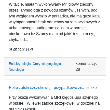
Witajcie, miałam wykonywany Mri głowy zlecony
przez laryngologa z powodu szumów usznych. pod
tym względem wyszło w porządku, nie ma guza kąta.
w tympanometrii brak odruchów strzemiaczkowych z
ucha prawego, audiogram całkiem w normie,
otoskopowo bz Szumy mam od jakiś trzech m-cy ,
chyba od...
03-05-2016 14:43
komentarzy:
Endokrynologia
,
Otorynolaryngologia
,
28
Neurologia
Polip zatoki szczękowej - przypadkowe znalezisko
Przy okazji wykonywania MRI kręgosłupa szyjnego
w opisie: "W lewej zatoce szczękowej, widocznej na
granicy zakresu ...