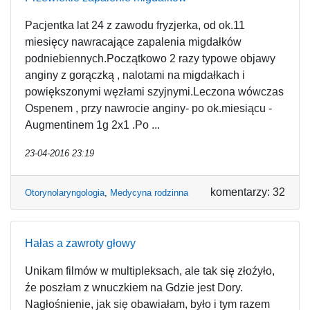
Pacjentka lat 24 z zawodu fryzjerka, od ok.11
miesięcy nawracające zapalenia migdałków
podniebiennych.Początkowo 2 razy typowe objawy
anginy z gorączką , nalotami na migdałkach i
powiększonymi węzłami szyjnymi.Leczona wówczas
Ospenem , przy nawrocie anginy- po ok.miesiącu -
Augmentinem 1g 2x1 .Po ...
23-04-2016 23:19
komentarzy: 32
Otorynolaryngologia
,
Medycyna rodzinna
Hałas a zawroty głowy
Unikam filmów w multipleksach, ale tak się złoźyło,
źe poszłam z wnuczkiem na Gdzie jest Dory.
Nagłośnienie, jak się obawiałam, było i tym razem