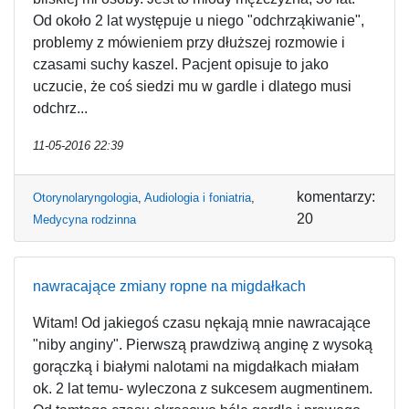
Od około 2 lat występuje u niego "odchrząkiwanie",
problemy z mówieniem przy dłuższej rozmowie i
czasami suchy kaszel. Pacjent opisuje to jako
uczucie, że coś siedzi mu w gardle i dlatego musi
odchrz...
11-05-2016 22:39
komentarzy:
Otorynolaryngologia
,
Audiologia i foniatria
,
20
Medycyna rodzinna
nawracające zmiany ropne na migdałkach
Witam! Od jakiegoś czasu nękają mnie nawracające
"niby anginy". Pierwszą prawdziwą anginę z wysoką
gorączką i białymi nalotami na migdałkach miałam
ok. 2 lat temu- wyleczona z sukcesem augmentinem.