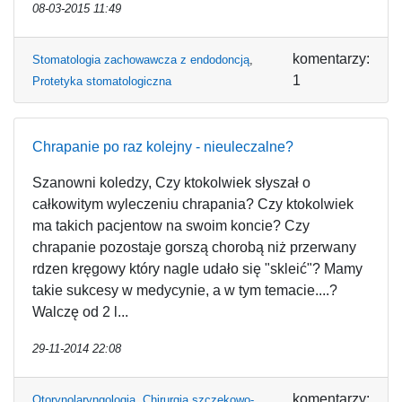
08-03-2015 11:49
komentarzy:
Stomatologia zachowawcza z endodoncją
,
1
Protetyka stomatologiczna
Chrapanie po raz kolejny - nieuleczalne?
Szanowni koledzy, Czy ktokolwiek słyszał o
całkowitym wyleczeniu chrapania? Czy ktokolwiek
ma takich pacjentow na swoim koncie? Czy
chrapanie pozostaje gorszą chorobą niż przerwany
rdzen kręgowy który nagle udało się "skleić"? Mamy
takie sukcesy w medycynie, a w tym temacie....?
Walczę od 2 l...
29-11-2014 22:08
komentarzy:
Otorynolaryngologia
,
Chirurgia szczękowo-