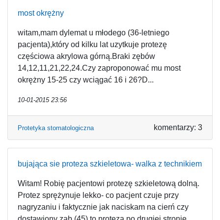
most okrężny
witam,mam dylemat u młodego (36-letniego
pacjenta),który od kilku lat uzytkuje protezę
częściowa akrylowa górną.Braki zębów
14,12,11,21,22,24.Czy zaproponować mu most
okrężny 15-25 czy wciągać 16 i 26?D...
10-01-2015 23:56
komentarzy: 3
Protetyka stomatologiczna
bujająca sie proteza szkieletowa- walka z technikiem
Witam! Robię pacjentowi protezę szkieletową dolną.
Protez sprężynuje lekko- co pacjent czuje przy
nagryzaniu i faktycznie jak naciskam na cierń czy
dostawiony ząb (45) to proteza po drugiej stronie