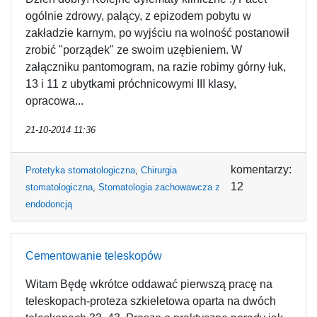
ogólnie zdrowy, palący, z epizodem pobytu w
zakładzie karnym, po wyjściu na wolność postanowił
zrobić "porządek" ze swoim uzębieniem. W
załączniku pantomogram, na razie robimy górny łuk,
13 i 11 z ubytkami próchnicowymi III klasy,
opracowa...
21-10-2014 11:36
komentarzy:
Protetyka stomatologiczna
,
Chirurgia
12
stomatologiczna
,
Stomatologia zachowawcza z
endodoncją
Cementowanie teleskopów
Witam Będę wkrótce oddawać pierwszą pracę na
teleskopach-proteza szkieletowa oparta na dwóch