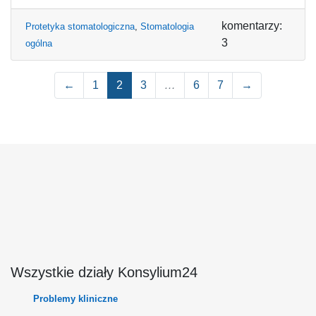
komentarzy:
Protetyka stomatologiczna
,
Stomatologia
3
ogólna
←
1
2
3
…
6
7
→
Wszystkie działy Konsylium24
Problemy kliniczne