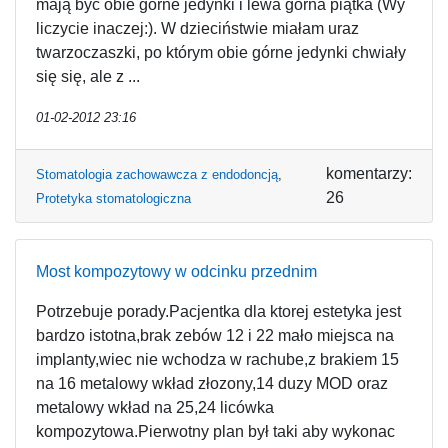
mają być obie gorne jedynki i lewa górna piątka (Wy
liczycie inaczej:). W dzieciństwie miałam uraz
twarzoczaszki, po którym obie górne jedynki chwiały
się się, ale z ...
01-02-2012 23:16
komentarzy:
Stomatologia zachowawcza z endodoncją
,
26
Protetyka stomatologiczna
Most kompozytowy w odcinku przednim
Potrzebuje porady.Pacjentka dla ktorej estetyka jest
bardzo istotna,brak zebów 12 i 22 mało miejsca na
implanty,wiec nie wchodza w rachube,z brakiem 15
na 16 metalowy wkład złozony,14 duzy MOD oraz
metalowy wkład na 25,24 licówka
kompozytowa.Pierwotny plan był taki aby wykonac