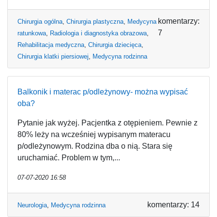
komentarzy:
Chirurgia ogólna
,
Chirurgia plastyczna
,
Medycyna
7
ratunkowa
,
Radiologia i diagnostyka obrazowa
,
Rehabilitacja medyczna
,
Chirurgia dziecięca
,
Chirurgia klatki piersiowej
,
Medycyna rodzinna
Balkonik i materac p/odleżynowy- można wypisać
oba?
Pytanie jak wyżej. Pacjentka z otępieniem. Pewnie z
80% leży na wcześniej wypisanym materacu
p/odleżynowym. Rodzina dba o nią. Stara się
uruchamiać. Problem w tym,...
07-07-2020 16:58
komentarzy: 14
Neurologia
,
Medycyna rodzinna