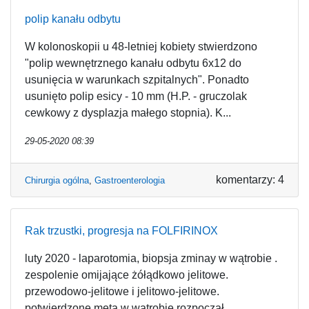
polip kanału odbytu
W kolonoskopii u 48-letniej kobiety stwierdzono
"polip wewnętrznego kanału odbytu 6x12 do
usunięcia w warunkach szpitalnych". Ponadto
usunięto polip esicy - 10 mm (H.P. - gruczolak
cewkowy z dysplazja małego stopnia). K...
29-05-2020 08:39
komentarzy: 4
Chirurgia ogólna
,
Gastroenterologia
Rak trzustki, progresja na FOLFIRINOX
luty 2020 - laparotomia, biopsja zminay w wątrobie .
zespolenie omijające żółądkowo jelitowe.
przewodowo-jelitowe i jelitowo-jelitowe.
potwierdzone meta w wątrobie.rozpoczął