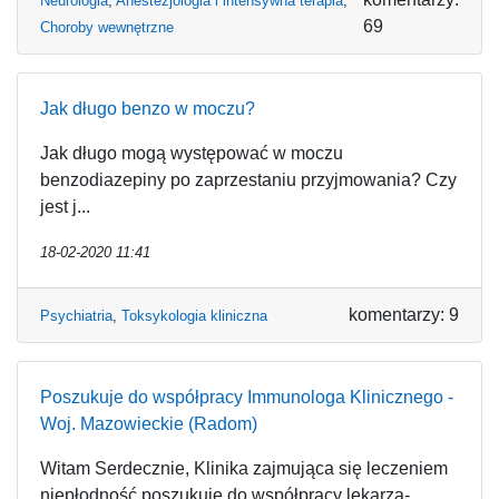
Neurologia
,
Anestezjologia i intensywna terapia
,
69
Choroby wewnętrzne
Jak długo benzo w moczu?
Jak długo mogą występować w moczu
benzodiazepiny po zaprzestaniu przyjmowania? Czy
jest j...
18-02-2020 11:41
komentarzy: 9
Psychiatria
,
Toksykologia kliniczna
Poszukuje do współpracy Immunologa Klinicznego -
Woj. Mazowieckie (Radom)
Witam Serdecznie, Klinika zajmująca się leczeniem
niepłodność poszukuje do współpracy lekarza-