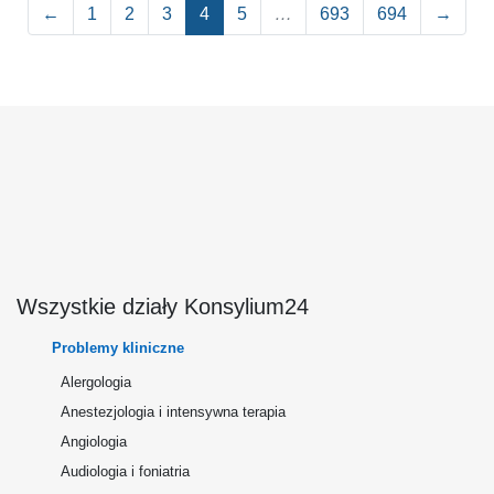
←
1
2
3
4
5
…
693
694
→
Wszystkie działy Konsylium24
Problemy kliniczne
Alergologia
Anestezjologia i intensywna terapia
Angiologia
Audiologia i foniatria