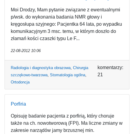
Moi Drodzy, Mam pytanie związane z ewentualnymi
p/wsk. do wykonania badania NMR głowy i
kręgosłupa szyjnego: Pacjentka 64 lata, po wypadku
komunikacyjnym 3 msc. temu, w którym doszło do
złamań kości czaszki typu Le F...
22-08-2012 10:06
komentarzy:
Radiologia i diagnostyka obrazowa
,
Chirurgia
21
szczękowo-twarzowa
,
Stomatologia ogólna
,
Ortodoncja
Porfiria
Opisuję badanie pacjenta z porfirią, który choruje
także na ch. nowotworową (FPI). Ma liczne zmiany w
zakresie narządów jamy brzusznej min.