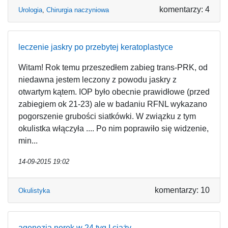
komentarzy: 4
Urologia
,
Chirurgia naczyniowa
leczenie jaskry po przebytej keratoplastyce
Witam! Rok temu przeszedłem zabieg trans-PRK, od
niedawna jestem leczony z powodu jaskry z
otwartym kątem. IOP było obecnie prawidłowe (przed
zabiegiem ok 21-23) ale w badaniu RFNL wykazano
pogorszenie grubości siatkówki. W związku z tym
okulistka włączyła .... Po nim poprawiło się widzenie,
min...
14-09-2015 19:02
komentarzy: 10
Okulistyka
agenezja nerek w 24 tyg I ciąży