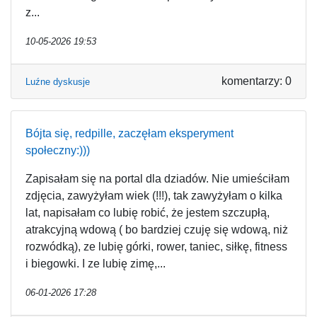
z...
10-05-2026 19:53
komentarzy: 0
Luźne dyskusje
Bójta się, redpille, zaczęłam eksperyment
społeczny:)))
Zapisałam się na portal dla dziadów. Nie umieściłam
zdjęcia, zawyżyłam wiek (!!!), tak zawyżyłam o kilka
lat, napisałam co lubię robić, że jestem szczupłą,
atrakcyjną wdową ( bo bardziej czuję się wdową, niż
rozwódką), ze lubię górki, rower, taniec, siłkę, fitness
i biegowki. I ze lubię zimę,...
06-01-2026 17:28