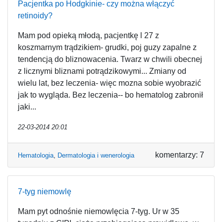
Pacjentka po Hodgkinie- czy można włączyć
retinoidy?
Mam pod opieką młodą, pacjentkę l 27 z
koszmarnym trądzikiem- grudki, poj guzy zapalne z
tendencją do bliznowacenia. Twarz w chwili obecnej
z licznymi bliznami potrądzikowymi... Zmiany od
wielu lat, bez leczenia- więc mozna sobie wyobrazić
jak to wygląda. Bez leczenia-- bo hematolog zabronił
jaki...
22-03-2014 20:01
komentarzy: 7
Hematologia
,
Dermatologia i wenerologia
7-tyg niemowlę
Mam pyt odnośnie niemowlęcia 7-tyg. Ur w 35