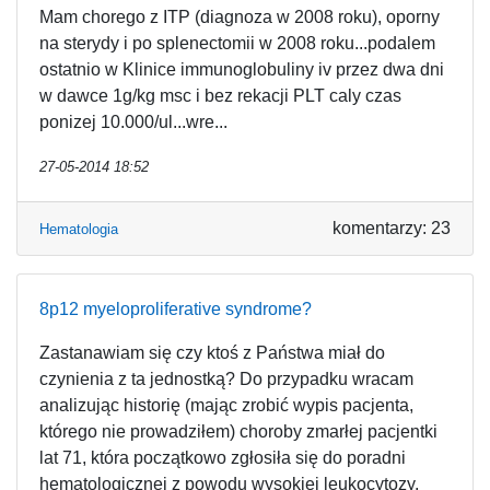
Mam chorego z ITP (diagnoza w 2008 roku), oporny
na sterydy i po splenectomii w 2008 roku...podalem
ostatnio w Klinice immunoglobuliny iv przez dwa dni
w dawce 1g/kg msc i bez rekacji PLT caly czas
ponizej 10.000/ul...wre...
27-05-2014 18:52
komentarzy: 23
Hematologia
8p12 myeloproliferative syndrome?
Zastanawiam się czy ktoś z Państwa miał do
czynienia z ta jednostką? Do przypadku wracam
analizując historię (mając zrobić wypis pacjenta,
którego nie prowadziłem) choroby zmarłej pacjentki
lat 71, która początkowo zgłosiła się do poradni
hematologicznej z powodu wysokiej leukocytozy,