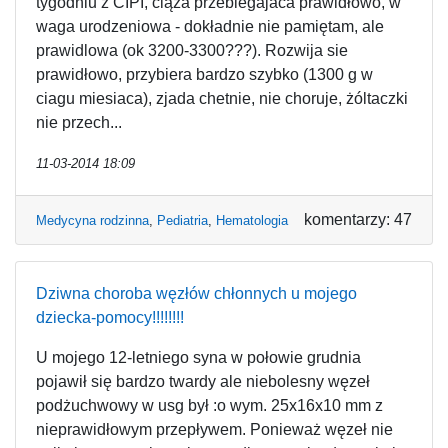
tygodniu z CIPI, ciąża przebiegajaca prawidłowo, w
waga urodzeniowa - dokładnie nie pamiętam, ale
prawidlowa (ok 3200-3300???). Rozwija sie
prawidłowo, przybiera bardzo szybko (1300 g w
ciagu miesiaca), zjada chetnie, nie choruje, żóltaczki
nie przech...
11-03-2014 18:09
komentarzy: 47
Medycyna rodzinna
,
Pediatria
,
Hematologia
Dziwna choroba węzłów chłonnych u mojego
dziecka-pomocy!!!!!!!!
U mojego 12-letniego syna w połowie grudnia
pojawił się bardzo twardy ale niebolesny węzeł
podżuchwowy w usg był :o wym. 25x16x10 mm z
nieprawidłowym przepływem. Ponieważ węzeł nie