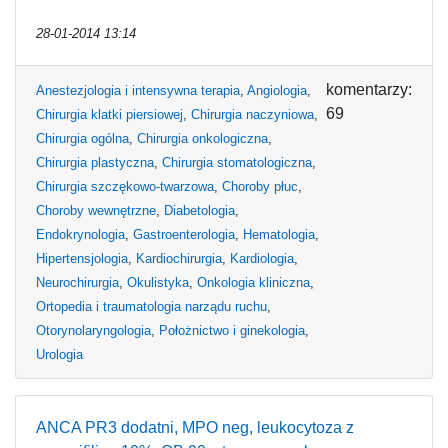
28-01-2014 13:14
komentarzy:
Anestezjologia i intensywna terapia
,
Angiologia
,
69
Chirurgia klatki piersiowej
,
Chirurgia naczyniowa
,
Chirurgia ogólna
,
Chirurgia onkologiczna
,
Chirurgia plastyczna
,
Chirurgia stomatologiczna
,
Chirurgia szczękowo-twarzowa
,
Choroby płuc
,
Choroby wewnętrzne
,
Diabetologia
,
Endokrynologia
,
Gastroenterologia
,
Hematologia
,
Hipertensjologia
,
Kardiochirurgia
,
Kardiologia
,
Neurochirurgia
,
Okulistyka
,
Onkologia kliniczna
,
Ortopedia i traumatologia narządu ruchu
,
Otorynolaryngologia
,
Położnictwo i ginekologia
,
Urologia
ANCA PR3 dodatni, MPO neg, leukocytoza z