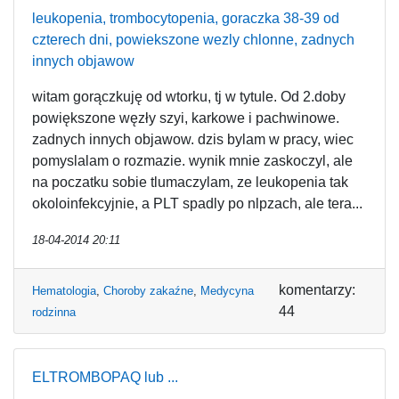
leukopenia, trombocytopenia, goraczka 38-39 od
czterech dni, powiekszone wezly chlonne, zadnych
innych objawow
witam gorączkuję od wtorku, tj w tytule. Od 2.doby
powiększone węzły szyi, karkowe i pachwinowe.
zadnych innych objawow. dzis bylam w pracy, wiec
pomyslalam o rozmazie. wynik mnie zaskoczyl, ale
na poczatku sobie tlumaczylam, ze leukopenia tak
okoloinfekcyjnie, a PLT spadly po nlpzach, ale tera...
18-04-2014 20:11
komentarzy:
Hematologia
,
Choroby zakaźne
,
Medycyna
44
rodzinna
ELTROMBOPAQ lub ...