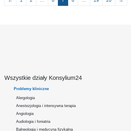
←
1
2
…
6
7
8
…
19
20
→
Wszystkie działy Konsylium24
Problemy kliniczne
Alergologia
Anestezjologia i intensywna terapia
Angiologia
Audiologia i foniatria
Balneologia i medycyna fizykalna