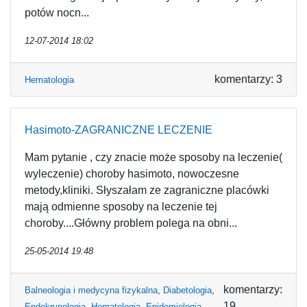
potów nocn...
12-07-2014 18:02
komentarzy: 3
Hematologia
Hasimoto-ZAGRANICZNE LECZENIE
Mam pytanie , czy znacie może sposoby na leczenie(
wyleczenie) choroby hasimoto, nowoczesne
metody,kliniki. Słyszałam ze zagraniczne placówki
mają odmienne sposoby na leczenie tej
choroby....Główny problem polega na obni...
25-05-2014 19:48
komentarzy:
Balneologia i medycyna fizykalna
,
Diabetologia
,
19
Endokrynologia
,
Hematologia
,
Epidemiologia
,