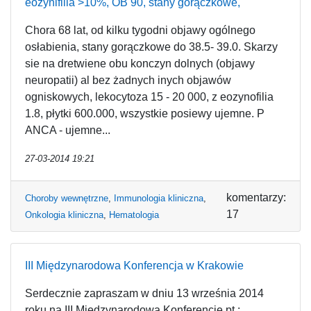
eozynifilia >10%, OB 90, stany gorączkowe,
Chora 68 lat, od kilku tygodni objawy ogólnego
osłabienia, stany gorączkowe do 38.5- 39.0. Skarzy
sie na dretwiene obu konczyn dolnych (objawy
neuropatii) al bez żadnych inych objawów
ogniskowych, lekocytoza 15 - 20 000, z eozynofilia
1.8, płytki 600.000, wszystkie posiewy ujemne. P
ANCA - ujemne...
27-03-2014 19:21
komentarzy:
Choroby wewnętrzne
,
Immunologia kliniczna
,
17
Onkologia kliniczna
,
Hematologia
III Międzynarodowa Konferencja w Krakowie
Serdecznie zapraszam w dniu 13 września 2014
roku na III Międzynarodowa Konferencję pt.:...