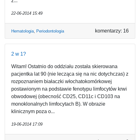
z...
22-06-2014 15:49
komentarzy: 16
Hematologia
,
Periodontologia
2 w 1?
Witam! Ostatnio do oddziału została skierowana
pacjentka lat 90 (nie lecząca się na nic dotychczas) z
rozpoznaniem białaczki włochatokomórkowej
postawionym na podstawie fenotypu limfocytów krwi
obwodowej (obecność CD25, CD11c i CD103 na
monoklonalnych limfocytach B). W obrazie
klinicznym poza o...
19-06-2014 17:09