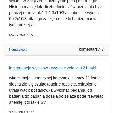
Witam. W załączeniu przesyłam pełną morfologię.
Historia ma się tak , liczba limfocytów przez lata była
poniżej normy- ok.1.1-1.3x10/3 ale obecnie wynosci
0,72x10/3, dlatego zaczęło mnie to bardzo martwic,
tymbardziej ż...
06-06-2014 21:56
komentarzy: 7
Hematologia
interpretacja wyników - wysokie żelazo u 21 latki
witam, mojej serdecznej koleżanki z pracy 21 letnia
siostra źle się czując (ogólne rozbicie, osłabienie,
utrata wagi) postanowiła wykonać badania. od
badania do badania doszła do żelaza podejrzewając
anemię. oto jakie wy...
27-05-2014 21:10