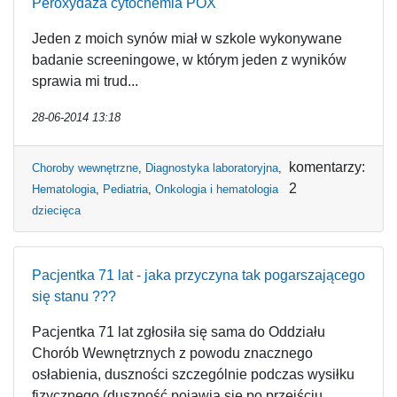
Peroxydaza cytochemia POX
Jeden z moich synów miał w szkole wykonywane
badanie screeningowe, w którym jeden z wyników
sprawia mi trud...
28-06-2014 13:18
komentarzy:
Choroby wewnętrzne
,
Diagnostyka laboratoryjna
,
2
Hematologia
,
Pediatria
,
Onkologia i hematologia
dziecięca
Pacjentka 71 lat - jaka przyczyna tak pogarszającego
się stanu ???
Pacjentka 71 lat zgłosiła się sama do Oddziału
Chorób Wewnętrznych z powodu znacznego
osłabienia, duszności szczególnie podczas wysiłku
fizycznego (duszność pojawia się po przejściu