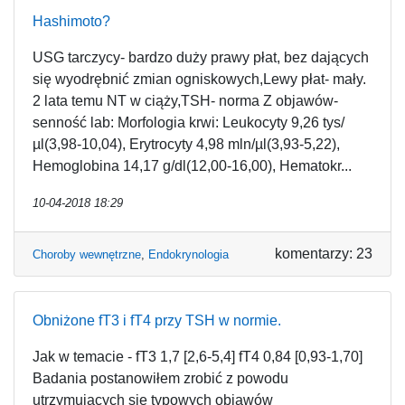
Hashimoto?
USG tarczycy- bardzo duży prawy płat, bez dających
się wyodrębnić zmian ogniskowych,Lewy płat- mały.
2 lata temu NT w ciąży,TSH- norma Z objawów-
senność lab: Morfologia krwi: Leukocyty 9,26 tys/
µl(3,98-10,04), Erytrocyty 4,98 mln/µl(3,93-5,22),
Hemoglobina 14,17 g/dl(12,00-16,00), Hematokr...
10-04-2018 18:29
komentarzy: 23
Choroby wewnętrzne
,
Endokrynologia
Obniżone fT3 i fT4 przy TSH w normie.
Jak w temacie - fT3 1,7 [2,6-5,4] fT4 0,84 [0,93-1,70]
Badania postanowiłem zrobić z powodu
utrzymujących się typowych objawów