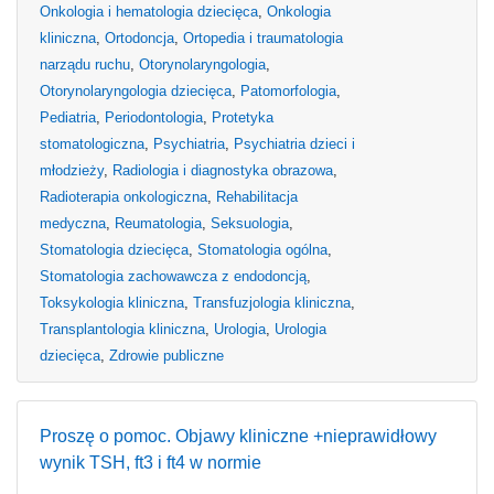
Onkologia i hematologia dziecięca
,
Onkologia
kliniczna
,
Ortodoncja
,
Ortopedia i traumatologia
narządu ruchu
,
Otorynolaryngologia
,
Otorynolaryngologia dziecięca
,
Patomorfologia
,
Pediatria
,
Periodontologia
,
Protetyka
stomatologiczna
,
Psychiatria
,
Psychiatria dzieci i
młodzieży
,
Radiologia i diagnostyka obrazowa
,
Radioterapia onkologiczna
,
Rehabilitacja
medyczna
,
Reumatologia
,
Seksuologia
,
Stomatologia dziecięca
,
Stomatologia ogólna
,
Stomatologia zachowawcza z endodoncją
,
Toksykologia kliniczna
,
Transfuzjologia kliniczna
,
Transplantologia kliniczna
,
Urologia
,
Urologia
dziecięca
,
Zdrowie publiczne
Proszę o pomoc. Objawy kliniczne +nieprawidłowy
wynik TSH, ft3 i ft4 w normie