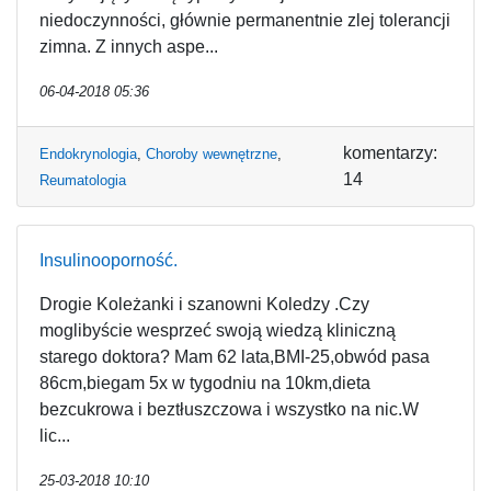
niedoczynności, głównie permanentnie zlej tolerancji
zimna. Z innych aspe...
06-04-2018 05:36
komentarzy:
Endokrynologia
,
Choroby wewnętrzne
,
14
Reumatologia
Insulinooporność.
Drogie Koleżanki i szanowni Koledzy .Czy
moglibyście wesprzeć swoją wiedzą kliniczną
starego doktora? Mam 62 lata,BMI-25,obwód pasa
86cm,biegam 5x w tygodniu na 10km,dieta
bezcukrowa i beztłuszczowa i wszystko na nic.W
lic...
25-03-2018 10:10