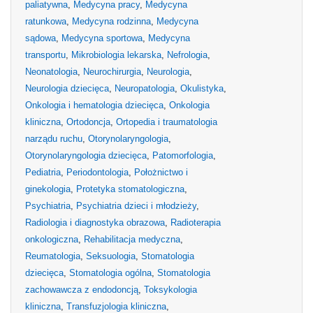
paliatywna
,
Medycyna pracy
,
Medycyna
ratunkowa
,
Medycyna rodzinna
,
Medycyna
sądowa
,
Medycyna sportowa
,
Medycyna
transportu
,
Mikrobiologia lekarska
,
Nefrologia
,
Neonatologia
,
Neurochirurgia
,
Neurologia
,
Neurologia dziecięca
,
Neuropatologia
,
Okulistyka
,
Onkologia i hematologia dziecięca
,
Onkologia
kliniczna
,
Ortodoncja
,
Ortopedia i traumatologia
narządu ruchu
,
Otorynolaryngologia
,
Otorynolaryngologia dziecięca
,
Patomorfologia
,
Pediatria
,
Periodontologia
,
Położnictwo i
ginekologia
,
Protetyka stomatologiczna
,
Psychiatria
,
Psychiatria dzieci i młodzieży
,
Radiologia i diagnostyka obrazowa
,
Radioterapia
onkologiczna
,
Rehabilitacja medyczna
,
Reumatologia
,
Seksuologia
,
Stomatologia
dziecięca
,
Stomatologia ogólna
,
Stomatologia
zachowawcza z endodoncją
,
Toksykologia
kliniczna
,
Transfuzjologia kliniczna
,