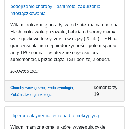
podejrzenie choroby Hashimoto, zaburzenia
miesiączkowania
Witam, potrzebuję porady: w rodzinie: mama choroba
Hashimoto, wole guzowate, babcia od strony mamy
wole guzkowe toksyczne ja w ciąży (2014r.): TSH na
granicy subklinicznej niedoczynności, potem spadło,
anty TPO norma - ostatecznie obyło się bez
suplementacji. przed ciążą TSH poniżej 2 obecn...
10-08-2018 19:57
komentarzy:
Choroby wewnętrzne
,
Endokrynologia
,
19
Położnictwo i ginekologia
Hiperprolaktynemia leczona bromokryptyną
Witam, mam znajomą, u której występują cykle