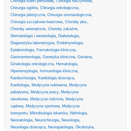
Chirurgia klatki piersiowej
,
Chirurgia naczyniowa
,
Chirurgia ogólna
,
Chirurgia onkologiczna
,
Chirurgia plastyczna
,
Chirurgia stomatologiczna
,
Chirurgia szczękowo-twarzowa
,
Choroby płuc
,
Choroby wewnętrzne
,
Choroby zakaźne
,
Dermatologia i wenerologia
,
Diabetologia
,
Diagnostyka laboratoryjna
,
Endokrynologia
,
Epidemiologia
,
Farmakologia kliniczna
,
Gastroenterologia
,
Genetyka kliniczna
,
Geriatria
,
Ginekologia onkologiczna
,
Hematologia
,
Hipertensjologia
,
Immunologia kliniczna
,
Kardiochirurgia
,
Kardiologia dziecięca
,
Kardiologia
,
Medycyna nuklearna
,
Medycyna
paliatywna
,
Medycyna pracy
,
Medycyna
ratunkowa
,
Medycyna rodzinna
,
Medycyna
sądowa
,
Medycyna sportowa
,
Medycyna
transportu
,
Mikrobiologia lekarska
,
Nefrologia
,
Neonatologia
,
Neurochirurgia
,
Neurologia
,
Neurologia dziecięca
,
Neuropatologia
,
Okulistyka
,