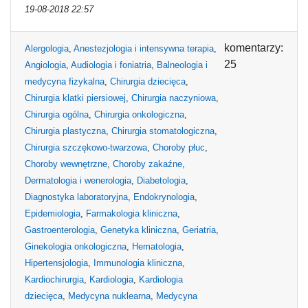
19-08-2018 22:57
komentarzy:
Alergologia
,
Anestezjologia i intensywna terapia
,
25
Angiologia
,
Audiologia i foniatria
,
Balneologia i
medycyna fizykalna
,
Chirurgia dziecięca
,
Chirurgia klatki piersiowej
,
Chirurgia naczyniowa
,
Chirurgia ogólna
,
Chirurgia onkologiczna
,
Chirurgia plastyczna
,
Chirurgia stomatologiczna
,
Chirurgia szczękowo-twarzowa
,
Choroby płuc
,
Choroby wewnętrzne
,
Choroby zakaźne
,
Dermatologia i wenerologia
,
Diabetologia
,
Diagnostyka laboratoryjna
,
Endokrynologia
,
Epidemiologia
,
Farmakologia kliniczna
,
Gastroenterologia
,
Genetyka kliniczna
,
Geriatria
,
Ginekologia onkologiczna
,
Hematologia
,
Hipertensjologia
,
Immunologia kliniczna
,
Kardiochirurgia
,
Kardiologia
,
Kardiologia
dziecięca
,
Medycyna nuklearna
,
Medycyna