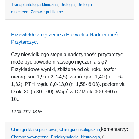
Transplantologia kliniczna
,
Urologia
,
Urologia
dziecięca
,
Zdrowie publiczne
Przewlekłe zmęczenie a Pierwotna Nadczynność
Przytarczyc.
Czy niewielkiego stopnia nadczynność przytarczyc
może być powodem łatwego męczenia się?
Przykładowe wyniki, zbliżone od ok. roku: fosfor
nieorg, sur: 1,9 (n.2,7-4,5), wapń zjon.:1,40 (n.1,16-
1,32), PTH rzędu 8,0-13,0 (n. 1,58- 6,03). poziom vit
D ok. 30 (n.30-100). Wapń w DZM ok. 300-360 (n.
10...
12-08-2017 18:55
komentarzy:
Chirurgia klatki piersiowej
,
Chirurgia onkologiczna
,
7
Choroby wewnętrzne
,
Endokrynologia
,
Neurologia
,