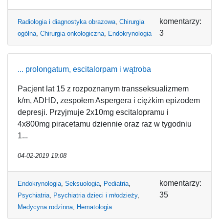
komentarzy:
Radiologia i diagnostyka obrazowa
,
Chirurgia
3
ogólna
,
Chirurgia onkologiczna
,
Endokrynologia
... prolongatum, escitalorpam i wątroba
Pacjent lat 15 z rozpoznanym transseksualizmem
k/m, ADHD, zespołem Aspergera i ciężkim epizodem
depresji. Przyjmuje 2x10mg escitalopramu i
4x800mg piracetamu dziennie oraz raz w tygodniu
1...
04-02-2019 19:08
komentarzy:
Endokrynologia
,
Seksuologia
,
Pediatria
,
35
Psychiatria
,
Psychiatria dzieci i młodzieży
,
Medycyna rodzinna
,
Hematologia