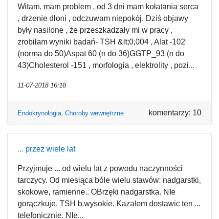
Witam, mam problem , od 3 dni mam kołatania serca
, drżenie dłoni , odczuwam niepokój. Dziś objawy
były nasilone , że przeszkadzały mi w pracy ,
zrobiłam wyniki badań- TSH &lt;0,004 , Alat -102
(norma do 50)Aspat 60 (n do 36)GGTP_93 (n do
43)Cholesterol -151 , morfologia , elektrolity , pozi...
11-07-2018 16:18
komentarzy: 10
Endokrynologia
,
Choroby wewnętrzne
... przez wiele lat
Przyjmuje ... od wielu lat z powodu naczynności
tarczycy. Od miesiąca bóle wielu stawów: nadgarstki,
skokowe, ramienne.. OBrzęki nadgarstka. NIe
gorączkuje. TSH b.wysokie. Kazałem dostawic ten ...
telefonicznie. NIe...