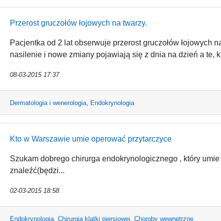
Przerost gruczołów łojowych na twarzy.
Pacjentka od 2 lat obserwuje przerost gruczołów łojowych n
nasilenie i nowe zmiany pojawiają się z dnia na dzień a te, k
08-03-2015 17:37
Dermatologia i wenerologia
,
Endokrynologia
Kto w Warszawie umie operować przytarczyce
Szukam dobrego chirurga endokrynologicznego , który umie
znaleźć(będzi...
02-03-2015 18:58
Endokrynologia
,
Chirurgia klatki piersiowej
,
Choroby wewnętrzne