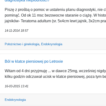
diagnostyka nieplodnosci?
Piszę z prośbą o pomoc w ustaleniu planu diagnostyki, nie 
pominąć. Od ok 11 msc bezowocne staranie o ciążę. W histo
jajników- Teratoma adultum (sr. 5x4cm lewt jajnik, 3x2cm pra
14-11-2014 18:57
Położnictwo i ginekologia
,
Endokrynologia
Ból w klatce piersiowej po Letroxie
Witam od 4 dni przyjmuję ... w dawce 25mg, wcześniej nig
kilku godzin odczuwał ucisk w klatce piersiowej, poza tym be
16-03-2015 13:41
Endokrynologia