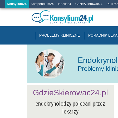
Konsylium24
Kompendium24
Indeks24
GdzieSkierowac24
Puls M
PROBLEMY KLINICZNE
PORADNIK LEKA
Endokrynol
Problemy klin
GdzieSkierowac24.pl
endokrynolodzy polecani przez
lekarzy