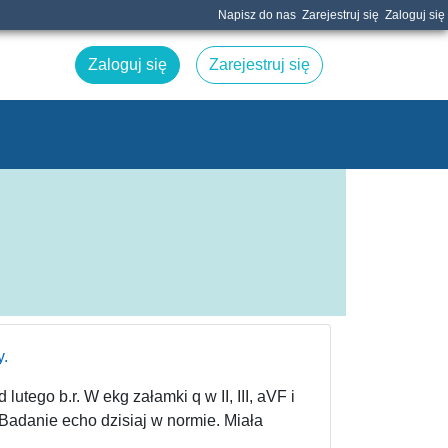
Napisz do nas
Zarejestruj się
Zaloguj się
Zaloguj się
Zarejestruj się
y.
utego b.r. W ekg załamki q w II, III, aVF i
. Badanie echo dzisiaj w normie. Miała