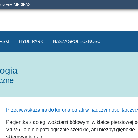
edycyny
MEDIBAS
RSKI
HYDE PARK
NASZA SPOŁECZNOŚĆ
ogia
iczne
Przeciwwskazania do koronarografi w nadczynności tarczyc
Pacjentka z dolegliwościami bólowymi w klatce piersiowej od l
V4-V6 , ale nie patologicznie szerokie, ani niezbyt głębokie
skierowanie na p...